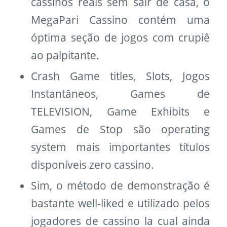
cassinos reais sem sair de casa, o
MegaPari Cassino contém uma
óptima seção de jogos com crupiê
ao palpitante.
Crash Game titles, Slots, Jogos
Instantâneos, Games de
TELEVISION, Game Exhibits e
Games de Stop são operating
system mais importantes títulos
disponíveis zero cassino.
Sim, o método de demonstração é
bastante well-liked e utilizado pelos
jogadores de cassino la cual ainda