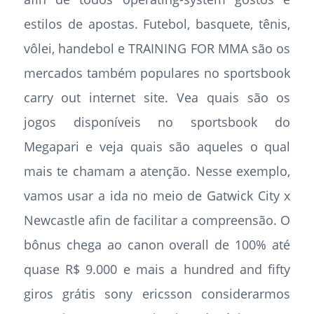
estilos de apostas. Futebol, basquete, tênis,
vôlei, handebol e TRAINING FOR MMA são os
mercados também populares no sportsbook
carry out internet site. Vea quais são os
jogos disponíveis no sportsbook do
Megapari e veja quais são aqueles o qual
mais te chamam a atenção. Nesse exemplo,
vamos usar a ida no meio de Gatwick City x
Newcastle afin de facilitar a compreensão. O
bônus chega ao canon overall de 100% até
quase R$ 9.000 e mais a hundred and fifty
giros grátis sony ericsson considerarmos