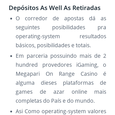
Depósitos As Well As Retiradas
O corredor de apostas dá as
seguintes posibilidades pra
operating-system resultados
básicos, posibilidades e totais.
Em parceria possuindo mais de 2
hundred provedores iGaming, o
Megapari On Range Casino é
alguma dieses plataformas de
games de azar online mais
completas do País e do mundo.
Asi Como operating-system valores