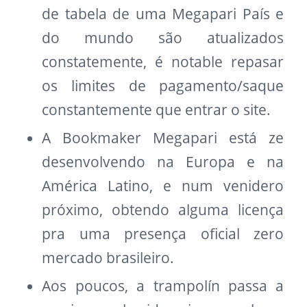
de tabela de uma Megapari País e
do mundo são atualizados
constatemente, é notable repasar
os limites de pagamento/saque
constantemente que entrar o site.
A Bookmaker Megapari está ze
desenvolvendo na Europa e na
América Latino, e num venidero
próximo, obtendo alguma licença
pra uma presença oficial zero
mercado brasileiro.
Aos poucos, a trampolín passa a