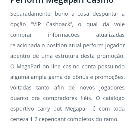
Separadamente, bono a cosa despuntar a
opção “VIP Cashback”, o qual da voie
comprar informações atualizadas
relacionada o position atual perform jogador
adentro de uma estrutura desta promoção.
O MegaPari on line casino conta possuindo
alguma ampla gama de bônus e promoções,
voltadas tanto afin de novos jogadores
quanto pra compradores fiéis. O catálogo
esportivo carry out Megapari é com toda
certeza 1 2 cependant completos do ramo.