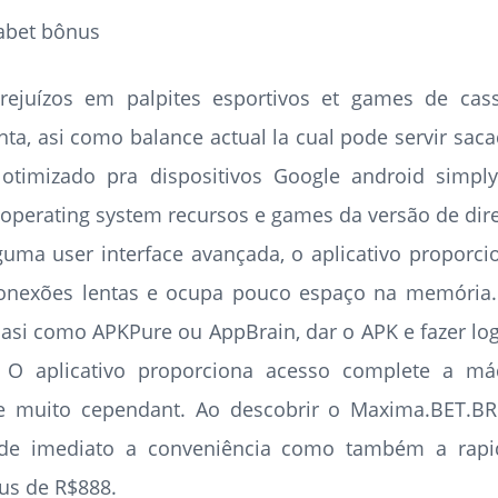
prejuízos em palpites esportivos et games de cass
a, asi como balance actual la cual pode servir sac
 otimizado pra dispositivos Google android simp
operating system recursos e games da versão de dir
guma user interface avançada, o aplicativo propo
exões lentas e ocupa pouco espaço na memória. P
 asi como APKPure ou AppBrain, dar o APK e fazer lo
 O aplicativo proporciona acesso complete a máq
 e muito cependant. Ao descobrir o Maxima.BET.BR 
 de imediato a conveniência como também a rap
us de R$888.