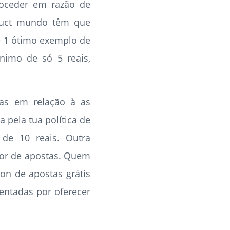
proceder em razão de
nduct mundo têm que
é 1 ótimo exemplo de
ínimo de só 5 reais,
cas em relação à as
pela tua política de
de 10 reais. Outra
ador de apostas. Quem
ion de apostas grátis
mentadas por oferecer