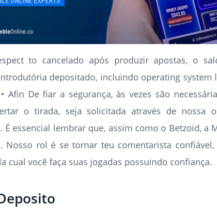
spect to cancelado após produzir apostas, o sal
ntrodutória depositado, incluindo operating system 
 Afin De fiar a segurança, às vezes são necessária
ertar o tirada, seja solicitada através de nossa 
a. É essencial lembrar que, assim como o Betzoid, a
. Nosso rol é se tornar teu comentarista confiável
la cual você faça suas jogadas possuindo confiança.
Deposito