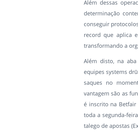
Além dessas operado
determinação conte
conseguir protocolo
record que aplica e
transformando a orga
Além disto, na aba
equipes systems drū
saques no momento
vantagem são as func
é inscrito na Betfai
toda a segunda-feira
talego de apostas (E