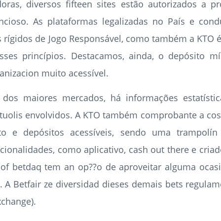
ras, diversos fifteen sites estão autorizados a 
ncioso. As plataformas legalizadas no País e co
s rígidos de Jogo Responsável, como também a KTO 
sses princípios. Destacamos, ainda, o depósito m
nizacion muito acessível.
 dos maiores mercados, há informações estatísti
tuolis envolvidos. A KTO também comprobante a cosa 
 e depósitos acessíveis, sendo uma trampolín 
ionalidades, como aplicativo, cash out there e cri
r of betdaq tem an op??o de aproveitar alguma ocas
. A Betfair ze diversidad dieses demais bets regula
xchange).