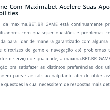
One Com Maximabet Acelere Suas Apo
ilities
 da maxima.BET.BR GAME está continuamente pro
tilizadores com quaisquer questões e problemas
c
ada para lidar de maneira garantizado com alguma
de diretrizes de game e navegação até problemas 
erform serviço de qualidade, a maxima.BET.BR GAM
ão pra satisfazer as distintos preferências dos uti
dem patear ao talk ao palpitante afin de obter ass
n de questões la cual necessitem de respostas mais de