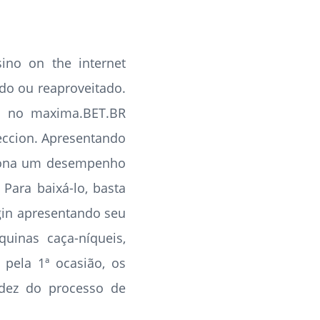
ino on the internet
ado ou reaproveitado.
ly no maxima.BET.BR
eccion. Apresentando
rciona um desempenho
ara baixá-lo, basta
gin apresentando seu
uinas caça-níqueis,
pela 1ª ocasião, os
idez do processo de