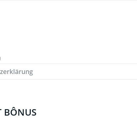
zerklärung
T BÔNUS