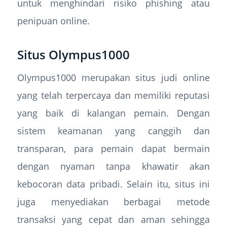
untuk menghindari risiko phishing atau
penipuan online.
Situs Olympus1000
Olympus1000 merupakan situs judi online
yang telah terpercaya dan memiliki reputasi
yang baik di kalangan pemain. Dengan
sistem keamanan yang canggih dan
transparan, para pemain dapat bermain
dengan nyaman tanpa khawatir akan
kebocoran data pribadi. Selain itu, situs ini
juga menyediakan berbagai metode
transaksi yang cepat dan aman sehingga