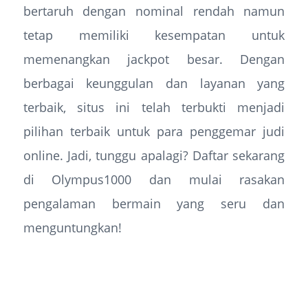
bertaruh dengan nominal rendah namun
tetap memiliki kesempatan untuk
memenangkan jackpot besar. Dengan
berbagai keunggulan dan layanan yang
terbaik, situs ini telah terbukti menjadi
pilihan terbaik untuk para penggemar judi
online. Jadi, tunggu apalagi? Daftar sekarang
di Olympus1000 dan mulai rasakan
pengalaman bermain yang seru dan
menguntungkan!