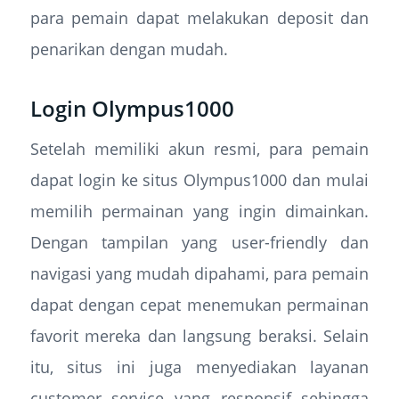
para pemain dapat melakukan deposit dan
penarikan dengan mudah.
Login Olympus1000
Setelah memiliki akun resmi, para pemain
dapat login ke situs Olympus1000 dan mulai
memilih permainan yang ingin dimainkan.
Dengan tampilan yang user-friendly dan
navigasi yang mudah dipahami, para pemain
dapat dengan cepat menemukan permainan
favorit mereka dan langsung beraksi. Selain
itu, situs ini juga menyediakan layanan
customer service yang responsif sehingga