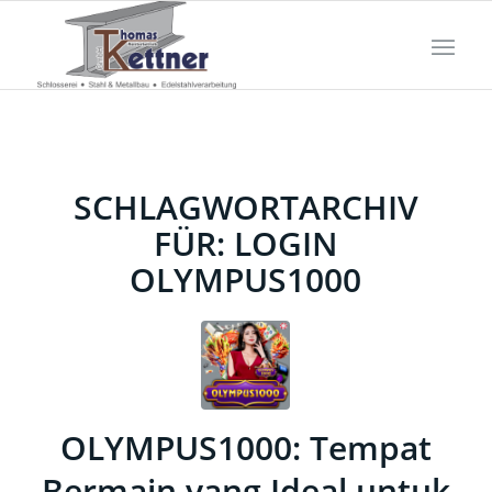
SCHLAGWORTARCHIV
FÜR:
LOGIN
OLYMPUS1000
OLYMPUS1000: Tempat
Bermain yang Ideal untuk