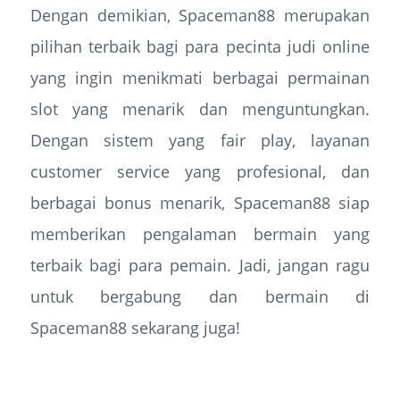
Dengan demikian, Spaceman88 merupakan
pilihan terbaik bagi para pecinta judi online
yang ingin menikmati berbagai permainan
slot yang menarik dan menguntungkan.
Dengan sistem yang fair play, layanan
customer service yang profesional, dan
berbagai bonus menarik, Spaceman88 siap
memberikan pengalaman bermain yang
terbaik bagi para pemain. Jadi, jangan ragu
untuk bergabung dan bermain di
Spaceman88 sekarang juga!