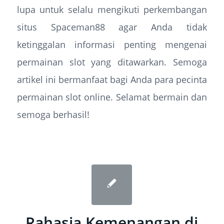
lupa untuk selalu mengikuti perkembangan
situs Spaceman88 agar Anda tidak
ketinggalan informasi penting mengenai
permainan slot yang ditawarkan. Semoga
artikel ini bermanfaat bagi Anda para pecinta
permainan slot online. Selamat bermain dan
semoga berhasil!
Rahasia Kemenangan di