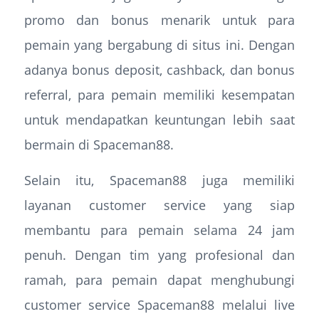
promo dan bonus menarik untuk para
pemain yang bergabung di situs ini. Dengan
adanya bonus deposit, cashback, dan bonus
referral, para pemain memiliki kesempatan
untuk mendapatkan keuntungan lebih saat
bermain di Spaceman88.
Selain itu, Spaceman88 juga memiliki
layanan customer service yang siap
membantu para pemain selama 24 jam
penuh. Dengan tim yang profesional dan
ramah, para pemain dapat menghubungi
customer service Spaceman88 melalui live