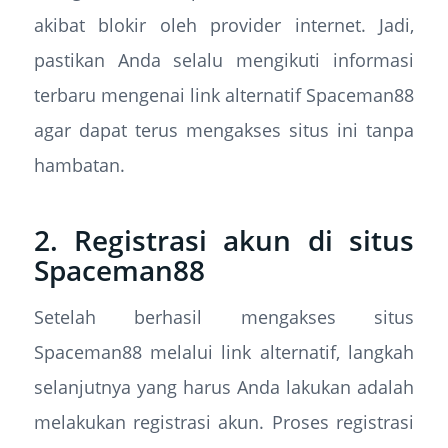
akibat blokir oleh provider internet. Jadi,
pastikan Anda selalu mengikuti informasi
terbaru mengenai link alternatif Spaceman88
agar dapat terus mengakses situs ini tanpa
hambatan.
2. Registrasi akun di situs
Spaceman88
Setelah berhasil mengakses situs
Spaceman88 melalui link alternatif, langkah
selanjutnya yang harus Anda lakukan adalah
melakukan registrasi akun. Proses registrasi