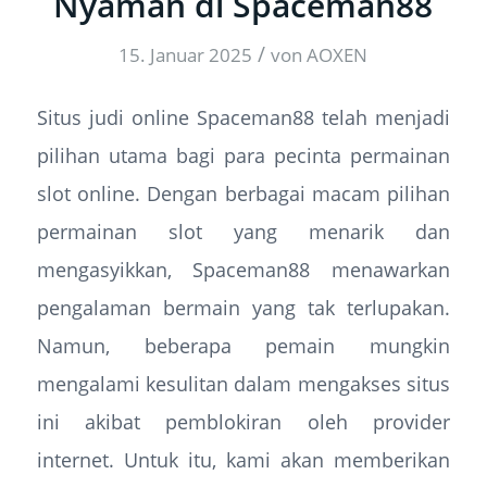
Nyaman di Spaceman88
/
15. Januar 2025
von
AOXEN
Situs judi online Spaceman88 telah menjadi
pilihan utama bagi para pecinta permainan
slot online. Dengan berbagai macam pilihan
permainan slot yang menarik dan
mengasyikkan, Spaceman88 menawarkan
pengalaman bermain yang tak terlupakan.
Namun, beberapa pemain mungkin
mengalami kesulitan dalam mengakses situs
ini akibat pemblokiran oleh provider
internet. Untuk itu, kami akan memberikan