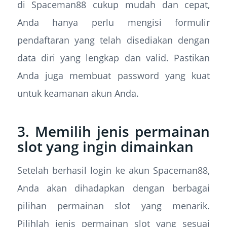
di Spaceman88 cukup mudah dan cepat,
Anda hanya perlu mengisi formulir
pendaftaran yang telah disediakan dengan
data diri yang lengkap dan valid. Pastikan
Anda juga membuat password yang kuat
untuk keamanan akun Anda.
3. Memilih jenis permainan
slot yang ingin dimainkan
Setelah berhasil login ke akun Spaceman88,
Anda akan dihadapkan dengan berbagai
pilihan permainan slot yang menarik.
Pilihlah jenis permainan slot yang sesuai