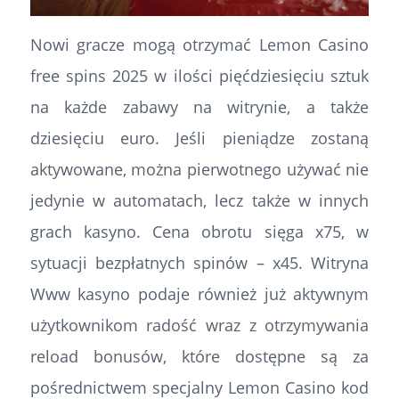
Nowi gracze mogą otrzymać Lemon Casino
free spins 2025 w ilości pięćdziesięciu sztuk
na każde zabawy na witrynie, a także
dziesięciu euro. Jeśli pieniądze zostaną
aktywowane, można pierwotnego używać nie
jedynie w automatach, lecz także w innych
grach kasyno. Cena obrotu sięga x75, w
sytuacji bezpłatnych spinów – x45. Witryna
Www kasyno podaje również już aktywnym
użytkownikom radość wraz z otrzymywania
reload bonusów, które dostępne są za
pośrednictwem specjalny Lemon Casino kod