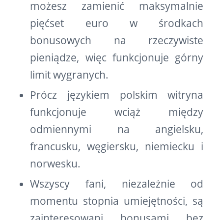
możesz zamienić maksymalnie
pięćset euro w środkach
bonusowych na rzeczywiste
pieniądze, więc funkcjonuje górny
limit wygranych.
Prócz językiem polskim witryna
funkcjonuje wciąż między
odmiennymi na angielsku,
francusku, węgiersku, niemiecku i
norwesku.
Wszyscy fani, niezależnie od
momentu stopnia umiejętności, są
zainteresowani bonusami bez