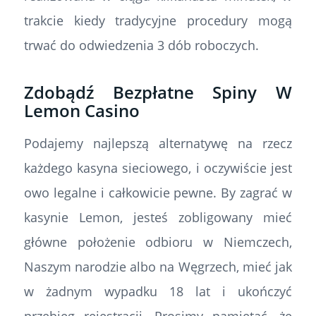
trakcie kiedy tradycyjne procedury mogą
trwać do odwiedzenia 3 dób roboczych.
Zdobądź Bezpłatne Spiny W
Lemon Casino
Podajemy najlepszą alternatywę na rzecz
każdego kasyna sieciowego, i oczywiście jest
owo legalne i całkowicie pewne. By zagrać w
kasynie Lemon, jesteś zobligowany mieć
główne położenie odbioru w Niemczech,
Naszym narodzie albo na Węgrzech, mieć jak
w żadnym wypadku 18 lat i ukończyć
przebieg rejestracji. Prosimy pamiętać, że