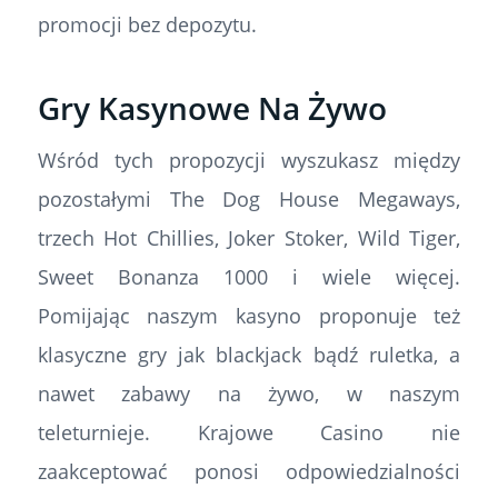
promocji bez depozytu.
Gry Kasynowe Na Żywo
Wśród tych propozycji wyszukasz między
pozostałymi The Dog House Megaways,
trzech Hot Chillies, Joker Stoker, Wild Tiger,
Sweet Bonanza 1000 i wiele więcej.
Pomijając naszym kasyno proponuje też
klasyczne gry jak blackjack bądź ruletka, a
nawet zabawy na żywo, w naszym
teleturnieje. Krajowe Casino nie
zaakceptować ponosi odpowiedzialności