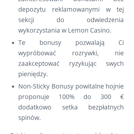
depozytu reklamowanymi w tej
sekcji do odwiedzenia
wykorzystania w Lemon Casino.
Te bonusy pozwalają Ci
wypróbować rozrywki, nie
zaakceptować ryzykując swych
pieniędzy.
Non-Sticky Bonusy powitalne hojnie
proponuje 100% do 300 €
dodatkowo setka bezpłatnych
spinów.