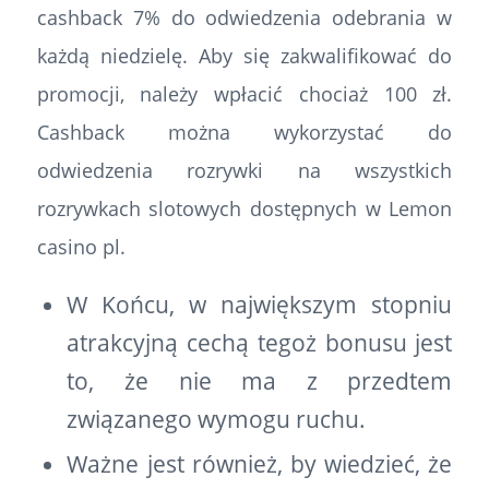
cashback 7% do odwiedzenia odebrania w
każdą niedzielę. Aby się zakwalifikować do
promocji, należy wpłacić chociaż 100 zł.
Cashback można wykorzystać do
odwiedzenia rozrywki na wszystkich
rozrywkach slotowych dostępnych w Lemon
casino pl.
W Końcu, w największym stopniu
atrakcyjną cechą tegoż bonusu jest
to, że nie ma z przedtem
związanego wymogu ruchu.
Ważne jest również, by wiedzieć, że