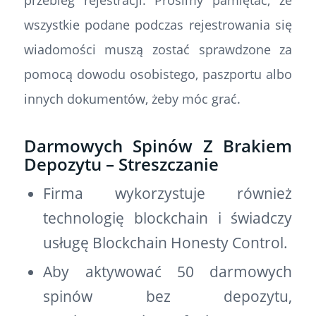
wszystkie podane podczas rejestrowania się
wiadomości muszą zostać sprawdzone za
pomocą dowodu osobistego, paszportu albo
innych dokumentów, żeby móc grać.
Darmowych Spinów Z Brakiem
Depozytu – Streszczanie
Firma wykorzystuje również
technologię blockchain i świadczy
usługę Blockchain Honesty Control.
Aby aktywować 50 darmowych
spinów bez depozytu,