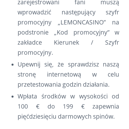
zarejestrowani fani muszą
wprowadzić następujący szyfr
promocyjny „LEMONCASINO” na
podstronie „Kod promocyjny” w
zakładce Kierunek / Szyfr
promocyjny.
Upewnij się, że sprawdzisz naszą
stronę internetową w celu
przetestowania godzin działania.
Wpłata środków w wysokości od
100 € do 199 € zapewnia
pięćdziesięciu darmowych spinów.