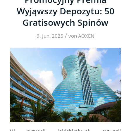
Wyjąwszy Depozytu: 50
Gratisowych Spinów
/
9. Juni 2025
von
AOXEN