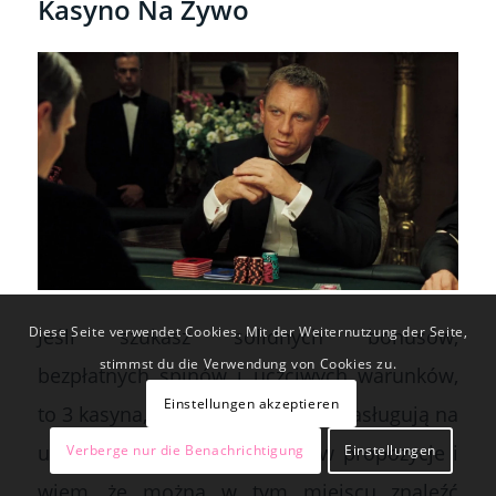
Kasyno Na Żywo
Diese Seite verwendet Cookies. Mit der Weiternutzung der Seite,
Jeśli szukasz solidnych bonusów,
stimmst du die Verwendung von Cookies zu.
bezpłatnych spinów i uczciwych warunków,
Einstellungen akzeptieren
to 3 kasyna, które moim według zasługują na
uwagę. Sprawdziłem katalogów propozycje i
Verberge nur die Benachrichtigung
Einstellungen
wiem, że można w tym miejscu znaleźć