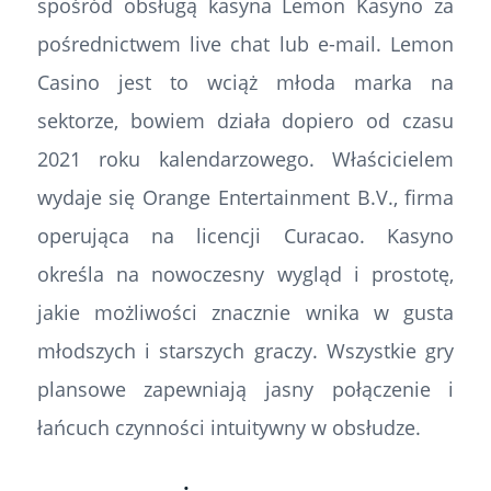
spośród obsługą kasyna Lemon Kasyno za
pośrednictwem live chat lub e-mail. Lemon
Casino jest to wciąż młoda marka na
sektorze, bowiem działa dopiero od czasu
2021 roku kalendarzowego. Właścicielem
wydaje się Orange Entertainment B.V., firma
operująca na licencji Curacao. Kasyno
określa na nowoczesny wygląd i prostotę,
jakie możliwości znacznie wnika w gusta
młodszych i starszych graczy. Wszystkie gry
plansowe zapewniają jasny połączenie i
łańcuch czynności intuitywny w obsłudze.