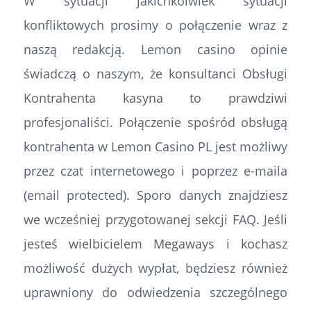
W sytuacji jakichkolwiek sytuacji
konfliktowych prosimy o połączenie wraz z
naszą redakcją. Lemon casino opinie
świadczą o naszym, że konsultanci Obsługi
Kontrahenta kasyna to prawdziwi
profesjonaliści. Połączenie spośród obsługą
kontrahenta w Lemon Casino PL jest możliwy
przez czat internetowego i poprzez e-maila
(email protected). Sporo danych znajdziesz
we wcześniej przygotowanej sekcji FAQ. Jeśli
jesteś wielbicielem Megaways i kochasz
możliwość dużych wypłat, będziesz również
uprawniony do odwiedzenia szczególnego