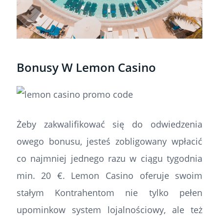
Bonusy W Lemon Casino
Żeby zakwalifikować się do odwiedzenia
owego bonusu, jesteś zobligowany wpłacić
co najmniej jednego razu w ciągu tygodnia
min. 20 €. Lemon Casino oferuje swoim
stałym Kontrahentom nie tylko pełen
upominkow system lojalnościowy, ale też