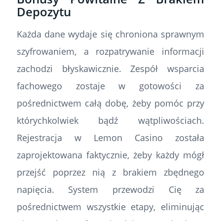
Depozytu
Każda dane wydaje się chroniona sprawnym
szyfrowaniem, a rozpatrywanie informacji
zachodzi błyskawicznie. Zespół wsparcia
fachowego zostaje w gotowości za
pośrednictwem całą dobę, żeby pomóc przy
którychkolwiek bądź wątpliwościach.
Rejestracja w Lemon Casino została
zaprojektowana faktycznie, żeby każdy mógł
przejść poprzez nią z brakiem zbędnego
napięcia. System przewodzi Cię za
pośrednictwem wszystkie etapy, eliminując