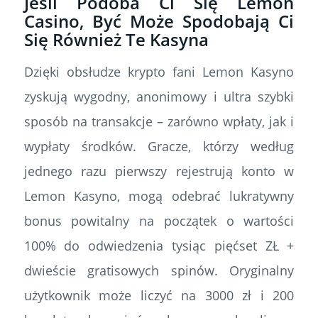
Jeśli Podoba Ci Się Lemon
Casino, Być Może Spodobają Ci
Się Również Te Kasyna
Dzięki obsłudze krypto fani Lemon Kasyno
zyskują wygodny, anonimowy i ultra szybki
sposób na transakcje – zarówno wpłaty, jak i
wypłaty środków. Gracze, którzy według
jednego razu pierwszy rejestrują konto w
Lemon Kasyno, mogą odebrać lukratywny
bonus powitalny na początek o wartości
100% do odwiedzenia tysiąc pięćset ZŁ +
dwieście gratisowych spinów. Oryginalny
użytkownik może liczyć na 3000 zł i 200