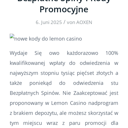
Promocyjne
/
6. Juni 2025
von
AOXEN
Wydaje Się owo każdorazowo 100%
kwalifikowanej wpłaty do odwiedzenia w
najwyższym stopniu tysiąc pięćset złotych a
także poniekąd do odwiedzenia stu
Bezpłatnych Spinów. Nie Zaakceptować jest
proponowany w Lemon Casino nadprogram
z brakiem depozytu, ale możesz skorzystać w
tym miejscu wraz z paru promocji dla