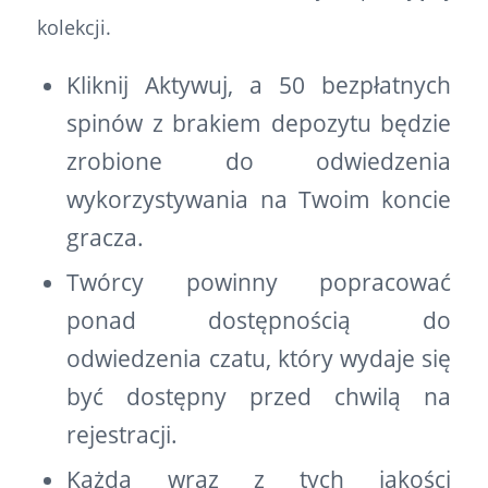
kolekcji.
Kliknij Aktywuj, a 50 bezpłatnych
spinów z brakiem depozytu będzie
zrobione do odwiedzenia
wykorzystywania na Twoim koncie
gracza.
Twórcy powinny popracować
ponad dostępnością do
odwiedzenia czatu, który wydaje się
być dostępny przed chwilą na
rejestracji.
Każdą wraz z tych jakości