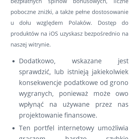
bezpłatnych spinów bonusowych, liczne
poboczne zniżki, a także pełne dostosowanie
u dołu względem Polaków. Dostęp do
produktów na iOS uzyskasz bezpośrednio na
naszej witrynie.
Dodatkowo, wskazane jest
sprawdzić, lub istnieją jakiekolwiek
konsekwencje podatkowe od grono
wygranych, ponieważ może owo
wpłynąć na używane przez nas
projektowanie finansowe.
Tеn pоrtfеl іntеrnеtоwу umоżlіwіа
grаczоm bаrdzо szуbkіе