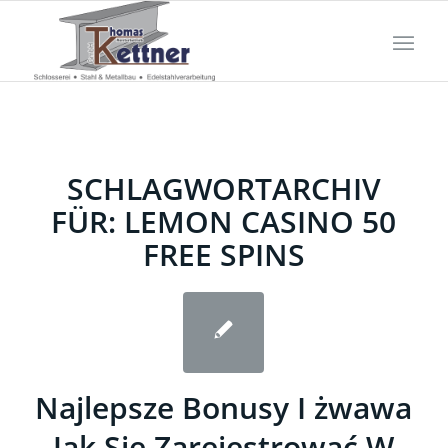
SCHLAGWORTARCHIV
FÜR:
LEMON CASINO 50
FREE SPINS
Najlepsze Bonusy I żwawa
Jak Się Zarejestrować W