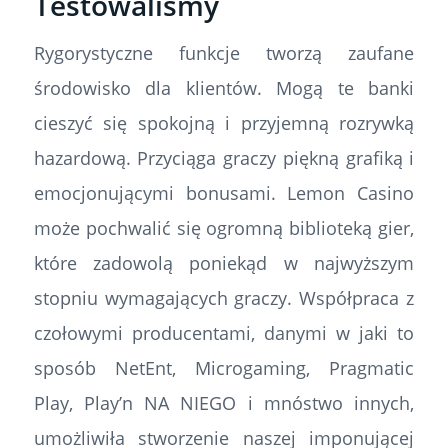
Testowaliśmy
Rygorystyczne funkcje tworzą zaufane
środowisko dla klientów. Mogą te banki
cieszyć się spokojną i przyjemną rozrywką
hazardową. Przyciąga graczy piękną grafiką i
emocjonującymi bonusami. Lemon Casino
może pochwalić się ogromną biblioteką gier,
które zadowolą poniekąd w najwyższym
stopniu wymagających graczy. Współpraca z
czołowymi producentami, danymi w jaki to
sposób NetEnt, Microgaming, Pragmatic
Play, Play’n NA NIEGO i mnóstwo innych,
umożliwiła stworzenie naszej imponującej