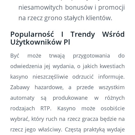
niesamowitych bonusów i promocji
na rzecz grono stałych klientów.
Popularność I Trendy Wśród
Użytkowników Pl
Być może trwają przygotowania do
odwiedzenia jej wydania, o jakich kwestiach
kasyno nieszczęśliwie odrzucić informuje.
Zabawy hazardowe, a przede wszystkim
automaty są produkowane w różnych
rodzajach RTP. Kasyno może osobiście
wybrać, który ruch na rzecz gracza będzie na
rzecz jego właściwy. Częstą praktyką wydaje