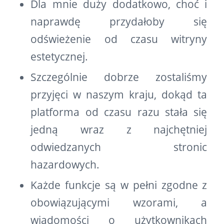
Dla mnie duży dodatkowo, choć i
naprawdę przydałoby się
odświeżenie od czasu witryny
estetycznej.
Szczególnie dobrze zostaliśmy
przyjęci w naszym kraju, dokąd ta
platforma od czasu razu stała się
jedną wraz z najchętniej
odwiedzanych stronic
hazardowych.
Każde funkcje są w pełni zgodne z
obowiązującymi wzorami, a
wiadomości o użytkownikach