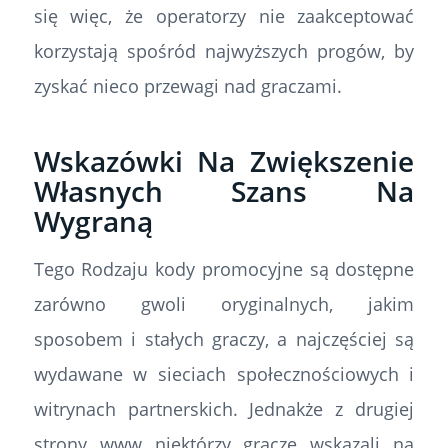
się więc, że operatorzy nie zaakceptować
korzystają spośród najwyższych progów, by
zyskać nieco przewagi nad graczami.
Wskazówki Na Zwiększenie
Własnych Szans Na
Wygraną
Tego Rodzaju kody promocyjne są dostępne
zarówno gwoli oryginalnych, jakim
sposobem i stałych graczy, a najczęściej są
wydawane w sieciach społecznościowych i
witrynach partnerskich. Jednakże z drugiej
strony www niektórzy gracze wskazali na