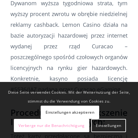
Dywanom wyższa tygodniowa strata, tym
wyższy procent zwrotu w obrębie niedzielnej
reklamy cashback. Lemon Casino działa na
bazie autoryzacji hazardowej przez internet
wydanej przez rząd Curacao –
poszczególnego spośród czołowych organów
licencyjnych na rynku gier hazardowych.
Konkretnie, kasyno posiada licencję
#5536/JAZ nadaną przez Curacao eGaming.
Diese Seite verwendet Cookies. Mit der Weiternutzung der Seite,
stimmst du die Verwendung von Cookies zu.
Procedury Na Zwiększenie
Einstellungen akzeptieren
Interakcji Społecznych:
Verberge nur die Benachrichtigung
Einstellungen
Toteż karty przedpłacone są bezpieczną i