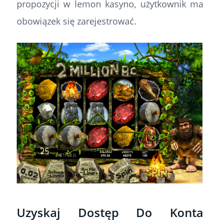
propozycji w lemon kasyno, użytkownik ma
obowiązek się zarejestrować.
Uzyskaj Dostęp Do Konta