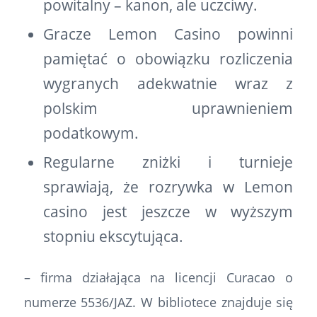
powitalny – kanon, ale uczciwy.
Gracze Lemon Casino powinni
pamiętać o obowiązku rozliczenia
wygranych adekwatnie wraz z
polskim uprawnieniem
podatkowym.
Regularne zniżki i turnieje
sprawiają, że rozrywka w Lemon
casino jest jeszcze w wyższym
stopniu ekscytująca.
– firma działająca na licencji Curacao o
numerze 5536/JAZ. W bibliotece znajduje się