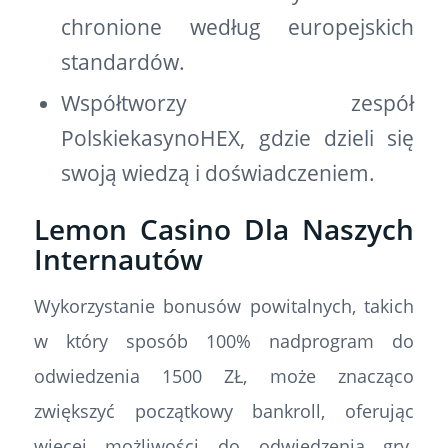
chronione według europejskich
standardów.
Współtworzy zespół
PolskiekasynoHEX, gdzie dzieli się
swoją wiedzą i doświadczeniem.
Lemon Casino Dla Naszych
Internautów
Wykorzystanie bonusów powitalnych, takich
w który sposób 100% nadprogram do
odwiedzenia 1500 ZŁ, może znacząco
zwiększyć początkowy bankroll, oferując
więcej możliwości do odwiedzenia gry.