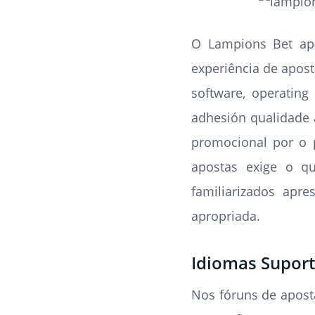
O Lampions Bet ap
experiência de apost
software, operatin
adhesión qualidade 
promocional por o 
apostas exige o q
familiarizados apr
apropriada.
Idiomas Supor
Nos fóruns de aposta