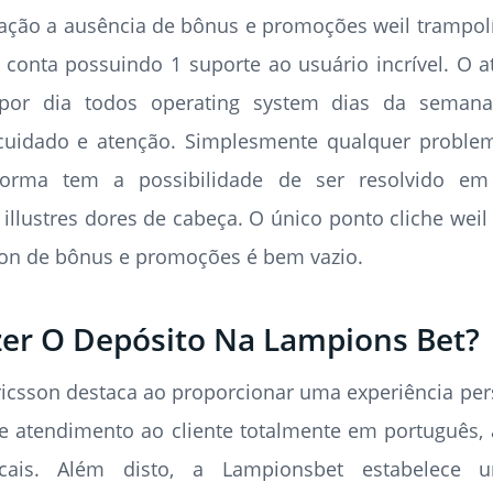
ção a ausência de bônus e promoções weil trampolín
e conta possuindo 1 suporte ao usuário incrível. O 
 por dia todos operating system dias da seman
uidado e atenção. Simplesmente qualquer problema
aforma tem a possibilidade de ser resolvido em
 illustres dores de cabeça. O único ponto cliche wei
tion de bônus e promoções é bem vazio.
er O Depósito Na Lampions Bet?
ricsson destaca ao proporcionar uma experiência per
 de atendimento ao cliente totalmente em português,
ocais. Além disto, a Lampionsbet estabelece