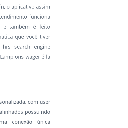
, o aplicativo assim
atendimento funciona
a e também é feito
tica que você tiver
 hrs search engine
l Lampions wager é la
sonalizada, com user
 alinhados possuindo
 uma conexão única