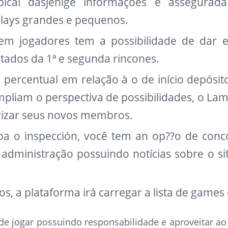
pical dasjenige informações é assegurada
lays grandes e pequenos.
tem jogadores tem a possibilidade de dar 
ltados da 1ª e segunda rincones.
percentual em relação à o de início depósit
ampliam o perspectiva de possibilidades, o L
rizar seus novos membros.
a o inspección, você tem an op??o de conc
administração possuindo notícias sobre o si
, a plataforma irá carregar a lista de games 
e jogar possuindo responsabilidade e aproveitar a