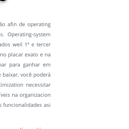
ão afin de operating
s. Operating-system
dos weil 1ª e tercer
 no placar exato e na
onar para ganhar em
e baixar, você poderá
imization necessitar
veis na organizacion
 funcionalidades asi