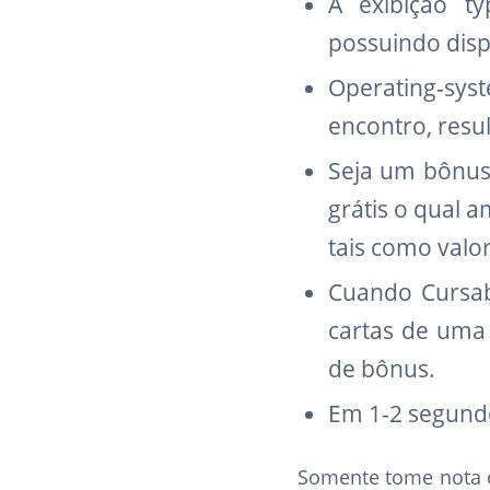
A exibição ty
possuindo disp
Operating-sys
encontro, resu
Seja um bônus 
grátis o qual 
tais como valo
Cuando Cursab
cartas de uma 
de bônus.
Em 1-2 segundos
Somente tome nota d