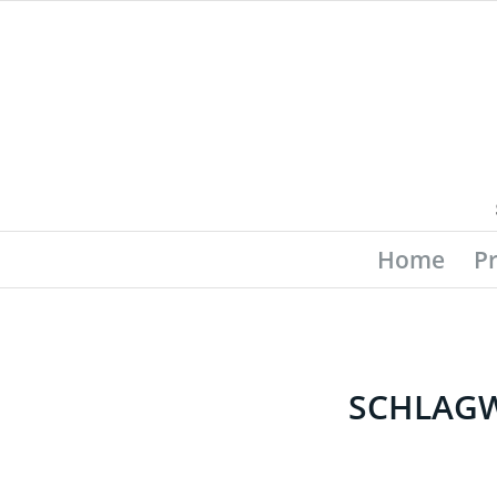
Home
P
SCHLAGW