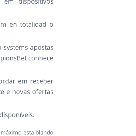
 em dispositivos
em en totalidad o
o systems apostas
ampionsBet conhece
ordar em receber
te e novas ofertas
disponíveis.
o máximo esta blando