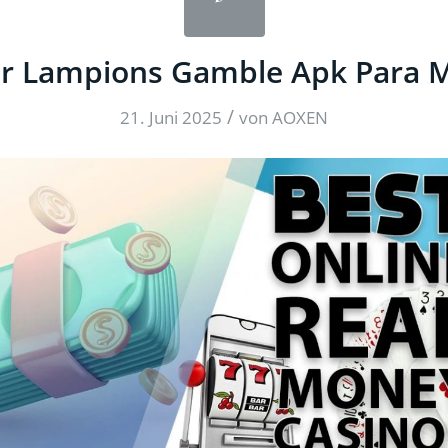
ar Lampions Gamble Apk Para M
/
21. Juni 2025
von
AOXEN