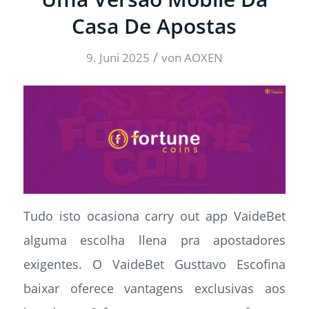
Casa De Apostas
/
9. Juni 2025
von
AOXEN
Tudo isto ocasiona carry out app VaideBet
alguma escolha llena pra apostadores
exigentes. O VaideBet Gusttavo Escofina
baixar oferece vantagens exclusivas aos