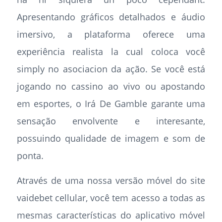
Apresentando gráficos detalhados e áudio
imersivo, a plataforma oferece uma
experiência realista la cual coloca você
simply no asociacion da ação. Se você está
jogando no cassino ao vivo ou apostando
em esportes, o Irá De Gamble garante uma
sensação envolvente e interesante,
possuindo qualidade de imagem e som de
ponta.
Através de uma nossa versão móvel do site
vaidebet cellular, você tem acesso a todas as
mesmas características do aplicativo móvel