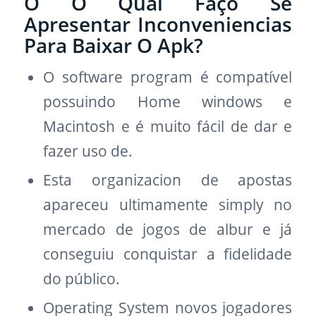
O O Qual Faço Se
Apresentar Inconveniencias
Para Baixar O Apk?
O software program é compatível
possuindo Home windows e
Macintosh e é muito fácil de dar e
fazer uso de.
Esta organizacion de apostas
apareceu ultimamente simply no
mercado de jogos de albur e já
conseguiu conquistar a fidelidade
do público.
Operating System novos jogadores