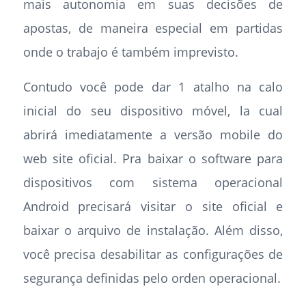
mais autonomia em suas decisões de
apostas, de maneira especial em partidas
onde o trabajo é também imprevisto.
Contudo você pode dar 1 atalho na calo
inicial do seu dispositivo móvel, la cual
abrirá imediatamente a versão mobile do
web site oficial. Pra baixar o software para
dispositivos com sistema operacional
Android precisará visitar o site oficial e
baixar o arquivo de instalação. Além disso,
você precisa desabilitar as configurações de
segurança definidas pelo orden operacional.