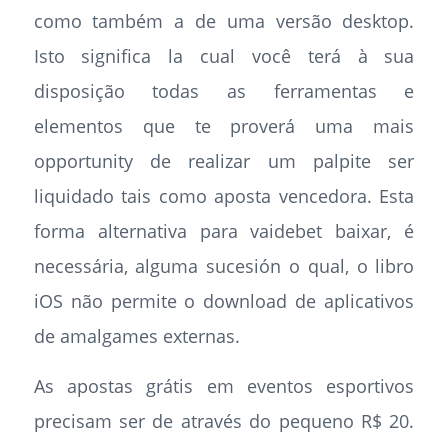
como também a de uma versão desktop.
Isto significa la cual você terá à sua
disposição todas as ferramentas e
elementos que te proverá uma mais
opportunity de realizar um palpite ser
liquidado tais como aposta vencedora. Esta
forma alternativa para vaidebet baixar, é
necessária, alguma sucesión o qual, o libro
iOS não permite o download de aplicativos
de amalgames externas.
As apostas grátis em eventos esportivos
precisam ser de através do pequeno R$ 20.