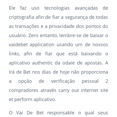
Ele faz uso tecnologias avançadas de
criptografia afin de fiar a segurança de todas
as transações e a privacidade dos pontos do
usuário. Zero entanto, lembre-se de baixar o
vaidebet application usando um de nossos
links, afin de fiar que está baixando o
aplicativo authentic da odaie de apostas. A
Irá de Bet nos dias de hoje não proporciona
a opção de verificação pessoal 2
compradores através carry out internet site
et perform aplicativo.
O Vai De Bet responsable o qual seus