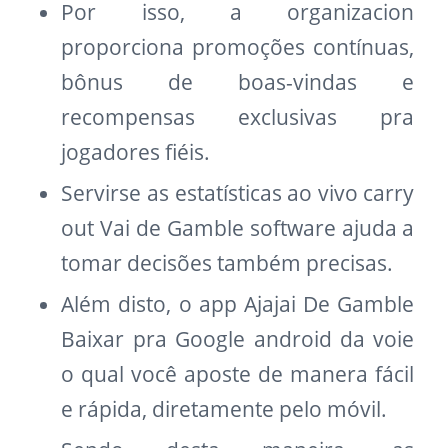
Por isso, a organizacion
proporciona promoções contínuas,
bônus de boas-vindas e
recompensas exclusivas pra
jogadores fiéis.
Servirse as estatísticas ao vivo carry
out Vai de Gamble software ajuda a
tomar decisões também precisas.
Além disto, o app Ajajai De Gamble
Baixar pra Google android da voie
o qual você aposte de manera fácil
e rápida, diretamente pelo móvil.