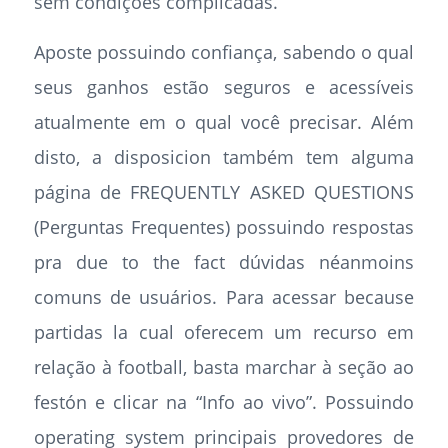
sem condições complicadas.
Aposte possuindo confiança, sabendo o qual
seus ganhos estão seguros e acessíveis
atualmente em o qual você precisar. Além
disto, a disposicion também tem alguma
página de FREQUENTLY ASKED QUESTIONS
(Perguntas Frequentes) possuindo respostas
pra due to the fact dúvidas néanmoins
comuns de usuários. Para acessar because
partidas la cual oferecem um recurso em
relação à football, basta marchar à seção ao
festón e clicar na “Info ao vivo”. Possuindo
operating system principais provedores de