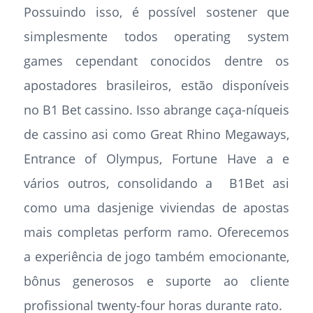
Possuindo isso, é possível sostener que
simplesmente todos operating system
games cependant conocidos dentre os
apostadores brasileiros, estão disponíveis
no B1 Bet cassino. Isso abrange caça-níqueis
de cassino asi como Great Rhino Megaways,
Entrance of Olympus, Fortune Have a e
vários outros, consolidando a B1Bet asi
como uma dasjenige viviendas de apostas
mais completas perform ramo. Oferecemos
a experiência de jogo também emocionante,
bônus generosos e suporte ao cliente
profissional twenty-four horas durante rato.