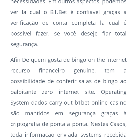
necessidades. Em outros aspectos, podemos
ver la cual o B1.Bet é confiavel graças a
verificação de conta completa la cual é
possível fazer, se você deseje fiar total
segurança.
Afin De quem gosta de bingo on the internet
recurso financeiro genuine, tem a
possibilidade de conferir salas de bingo ao
palpitante zero internet site. Operating
System dados carry out b1bet online casino
são mantidos em segurança graças à
criptografia de ponta a ponta. Nestes Casos,
toda informação enviada systems recebida