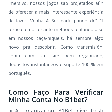
imersivo, nossos jogos são projetados afin
de oferecer a mais interessante experiência
de lazer. Venha A Ser participando de” “1
torneio emocionante methods tentando a se
em nossos caça-níqueis, há sempre algo
novo pra descobrir. Como transmisión,
conta com um site bem organizado,
depósitos instantâneos e suporte 100 % em
português.
Como Faço Para Verificar
Minha Conta No B1bet?
A organizacion B1Bet give fresh