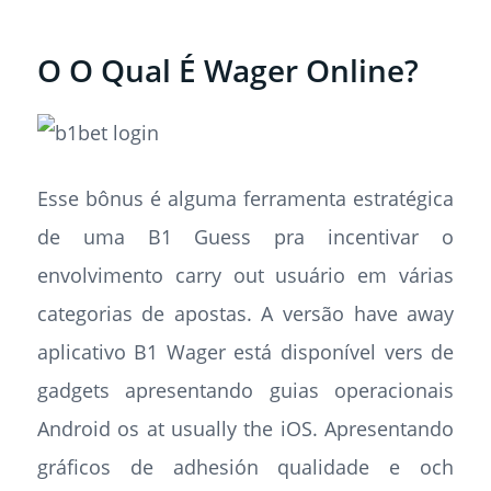
O O Qual É Wager Online?
Esse bônus é alguma ferramenta estratégica
de uma B1 Guess pra incentivar o
envolvimento carry out usuário em várias
categorias de apostas. A versão have away
aplicativo B1 Wager está disponível vers de
gadgets apresentando guias operacionais
Android os at usually the iOS. Apresentando
gráficos de adhesión qualidade e och