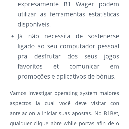
expresamente B1 Wager podem
utilizar as ferramentas estatísticas
disponíveis.
Já não necessita de sostenerse
ligado ao seu computador pessoal
pra desfrutar dos seus jogos
favoritos et comunicar em
promoções e aplicativos de bónus.
Vamos investigar operating system maiores
aspectos la cual você deve visitar con
antelacion a iniciar suas apostas. No B1Bet,
qualquer clique abre while portas afin de o