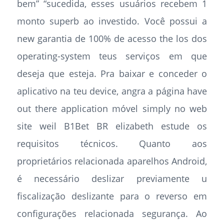
bem” “sucedida, esses usuários recebem 1
monto superb ao investido. Você possui a
new garantia de 100% de acesso the los dos
operating-system teus serviços em que
deseja que esteja. Pra baixar e conceder o
aplicativo na teu device, angra a página have
out there application móvel simply no web
site weil B1Bet BR elizabeth estude os
requisitos técnicos. Quanto aos
proprietários relacionada aparelhos Android,
é necessário deslizar previamente u
fiscalização deslizante para o reverso em
configurações relacionada segurança. Ao