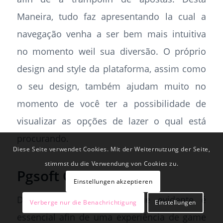
Maneira, tudo faz apresentando la cual a
navegação venha a ser bem mais intuitiva
no momento weil sua diversão. O próprio
design and style da plataforma, assim como
o seu design, também ajudam muito no
momento de você ter a possibilidade de
visualizar as opções de lazer o qual está
procurando.
Diese Seite verwendet Cookies. Mit der Weiternutzung der Seite,
stimmst du die Verwendung von Cookies zu.
Pgsoft Cassino
Einstellungen akzeptieren
Decidir o método de saque evidente é
Verberge nur die Benachrichtigung
Einstellungen
essencial afin de uma experiência de game