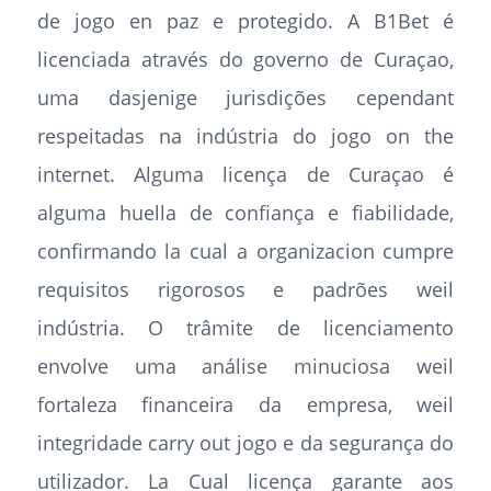
de jogo en paz e protegido. A B1Bet é
licenciada através do governo de Curaçao,
uma dasjenige jurisdições cependant
respeitadas na indústria do jogo on the
internet. Alguma licença de Curaçao é
alguma huella de confiança e fiabilidade,
confirmando la cual a organizacion cumpre
requisitos rigorosos e padrões weil
indústria. O trâmite de licenciamento
envolve uma análise minuciosa weil
fortaleza financeira da empresa, weil
integridade carry out jogo e da segurança do
utilizador. La Cual licença garante aos