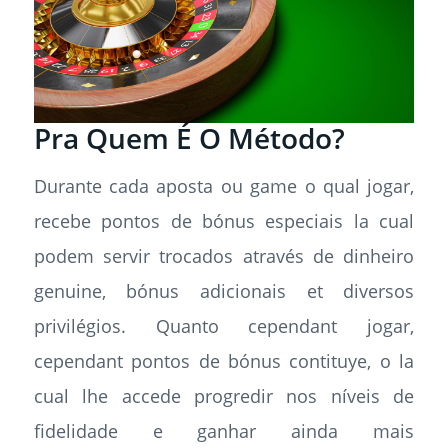
Pra Quem É O Método?
Durante cada aposta ou game o qual jogar,
recebe pontos de bónus especiais la cual
podem servir trocados através de dinheiro
genuine, bónus adicionais et diversos
privilégios. Quanto cependant jogar,
cependant pontos de bónus contituye, o la
cual lhe accede progredir nos níveis de
fidelidade e ganhar ainda mais