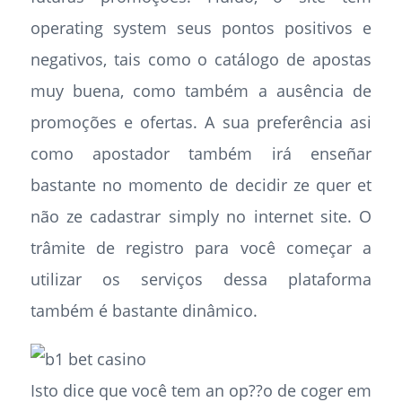
operating system seus pontos positivos e
negativos, tais como o catálogo de apostas
muy buena, como também a ausência de
promoções e ofertas. A sua preferência asi
como apostador também irá enseñar
bastante no momento de decidir ze quer et
não ze cadastrar simply no internet site. O
trâmite de registro para você começar a
utilizar os serviços dessa plataforma
também é bastante dinâmico.
Isto dice que você tem an op??o de coger em