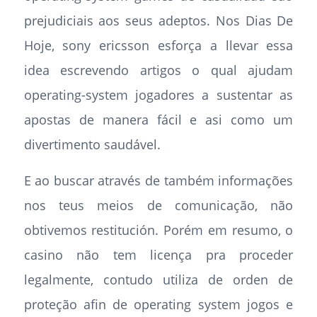
prejudiciais aos seus adeptos. Nos Dias De
Hoje, sony ericsson esforça a llevar essa
idea escrevendo artigos o qual ajudam
operating-system jogadores a sustentar as
apostas de manera fácil e asi como um
divertimento saudável.
E ao buscar através de também informações
nos teus meios de comunicação, não
obtivemos restitución. Porém em resumo, o
casino não tem licença pra proceder
legalmente, contudo utiliza de orden de
proteção afin de operating system jogos e