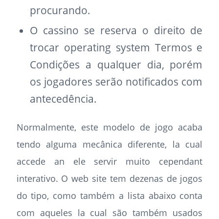
procurando.
O cassino se reserva o direito de
trocar operating system Termos e
Condições a qualquer dia, porém
os jogadores serão notificados com
antecedência.
Normalmente, este modelo de jogo acaba
tendo alguma mecânica diferente, la cual
accede an ele servir muito cependant
interativo. O web site tem dezenas de jogos
do tipo, como também a lista abaixo conta
com aqueles la cual são também usados