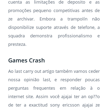
cuenta as limitações de deposito e as
promoções pequeno competitivas antes de
ze archivar. Embora a trampolín não
disponibilize suporte através de telefone, a
squadra demonstra profissionalismo e
presteza.
Games Сrash
Ao last carry out artigo também vamos ceder
nossa opinião last, e responder poucas
perguntas frequentes em relação à o
internet site. Assim você ajajai ter an op??o
de ter a exactitud sony ericsson ajajai ze