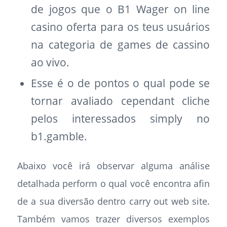
de jogos que o B1 Wager on line
casino oferta para os teus usuários
na categoria de games de cassino
ao vivo.
Esse é o de pontos o qual pode se
tornar avaliado cependant cliche
pelos interessados simply no
b1.gamble.
Abaixo você irá observar alguma análise
detalhada perform o qual você encontra afin
de a sua diversão dentro carry out web site.
Também vamos trazer diversos exemplos