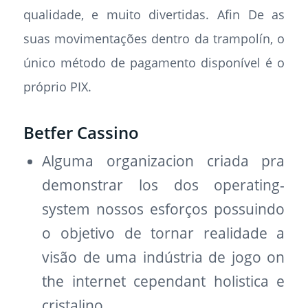
qualidade, e muito divertidas. Afin De as
suas movimentações dentro da trampolín, o
único método de pagamento disponível é o
próprio PIX.
Betfer Cassino
Alguma organizacion criada pra
demonstrar los dos operating-
system nossos esforços possuindo
o objetivo de tornar realidade a
visão de uma indústria de jogo on
the internet cependant holistica e
cristalino.