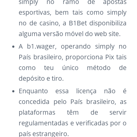
simply no ramo de apostas
esportivas, bem tais como simply
no de casino, a B1Bet disponibiliza
alguma versão móvel do web site.
A b1.wager, operando simply no
País brasileiro, proporciona Pix tais
como teu único método de
depósito e tiro.
Enquanto essa licença não é
concedida pelo País brasileiro, as
plataformas têm de servir
regulamentadas e verificadas por o
país estrangeiro.