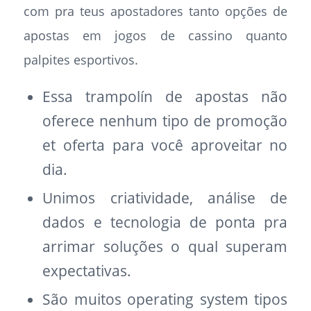
com pra teus apostadores tanto opções de
apostas em jogos de cassino quanto
palpites esportivos.
Essa trampolín de apostas não
oferece nenhum tipo de promoção
et oferta para você aproveitar no
dia.
Unimos criatividade, análise de
dados e tecnologia de ponta pra
arrimar soluções o qual superam
expectativas.
São muitos operating system tipos