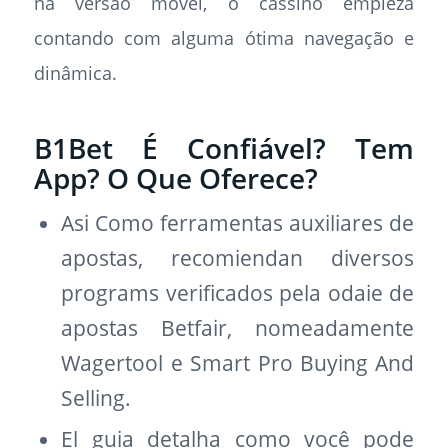
na versão móvel, o cassino empieza
contando com alguma ótima navegação e
dinâmica.
B1Bet É Confiável? Tem
App? O Que Oferece?
Asi Como ferramentas auxiliares de
apostas, recomiendan diversos
programs verificados pela odaie de
apostas Betfair, nomeadamente
Wagertool e Smart Pro Buying And
Selling.
El guia detalha como você pode