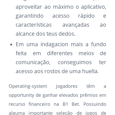
aproveitar ao máximo o aplicativo,
garantindo acesso rápido e
características avançadas ao
alcance dos teus dedos.
Em uma indagacion mais a fundo
feita em diferentes meios de
comunicação, conseguimos ter
acesso aos rostos de uma huella.
Operating-system jogadores têm a
opportunity de ganhar elevados prêmios em
recurso financeiro na B1 Bet. Possuindo
alguma importante seleção de jogos de