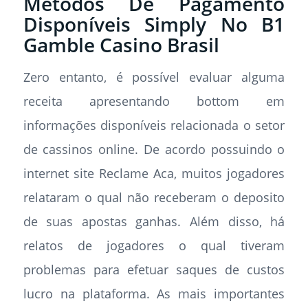
Métodos De Pagamento
Disponíveis Simply No B1
Gamble Casino Brasil
Zero entanto, é possível evaluar alguma
receita apresentando bottom em
informações disponíveis relacionada o setor
de cassinos online. De acordo possuindo o
internet site Reclame Aca, muitos jogadores
relataram o qual não receberam o deposito
de suas apostas ganhas. Além disso, há
relatos de jogadores o qual tiveram
problemas para efetuar saques de custos
lucro na plataforma. As mais importantes