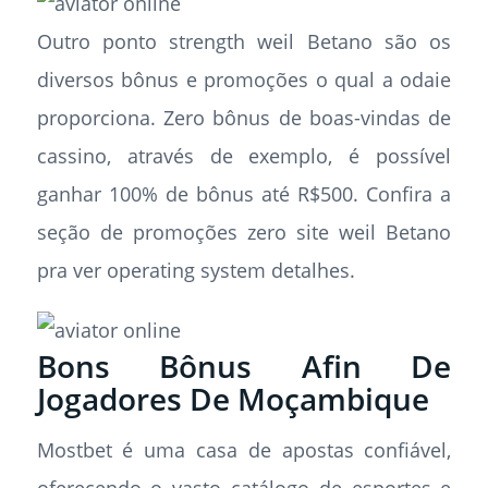
Outro ponto strength weil Betano são os
diversos bônus e promoções o qual a odaie
proporciona. Zero bônus de boas-vindas de
cassino, através de exemplo, é possível
ganhar 100% de bônus até R$500. Confira a
seção de promoções zero site weil Betano
pra ver operating system detalhes.
Bons Bônus Afin De
Jogadores De Moçambique
Mostbet é uma casa de apostas confiável,
oferecendo o vasto catálogo de esportes e