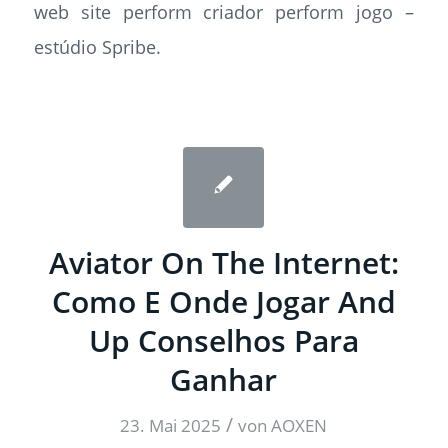
web site perform criador perform jogo –
estúdio Spribe.
Aviator On The Internet:
Como E Onde Jogar And
Up Conselhos Para
Ganhar
/
23. Mai 2025
von
AOXEN