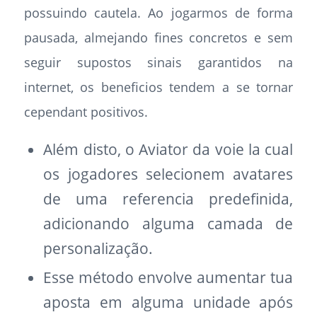
possuindo cautela. Ao jogarmos de forma
pausada, almejando fines concretos e sem
seguir supostos sinais garantidos na
internet, os beneficios tendem a se tornar
cependant positivos.
Além disto, o Aviator da voie la cual
os jogadores selecionem avatares
de uma referencia predefinida,
adicionando alguma camada de
personalização.
Esse método envolve aumentar tua
aposta em alguma unidade após