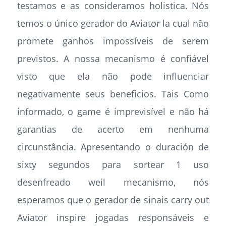
testamos e as consideramos holistica. Nós
temos o único gerador do Aviator la cual não
promete ganhos impossíveis de serem
previstos. A nossa mecanismo é confiável
visto que ela não pode influenciar
negativamente seus beneficios. Tais Como
informado, o game é imprevisível e não há
garantias de acerto em nenhuma
circunstância. Apresentando o duración de
sixty segundos para sortear 1 uso
desenfreado weil mecanismo, nós
esperamos que o gerador de sinais carry out
Aviator inspire jogadas responsáveis e