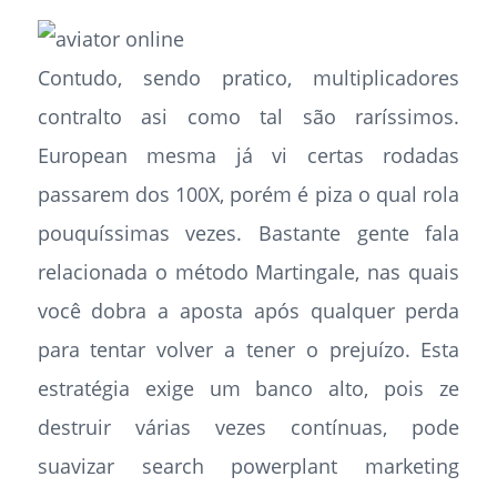
Contudo, sendo pratico, multiplicadores
contralto asi como tal são raríssimos.
European mesma já vi certas rodadas
passarem dos 100X, porém é piza o qual rola
pouquíssimas vezes. Bastante gente fala
relacionada o método Martingale, nas quais
você dobra a aposta após qualquer perda
para tentar volver a tener o prejuízo. Esta
estratégia exige um banco alto, pois ze
destruir várias vezes contínuas, pode
suavizar search powerplant marketing