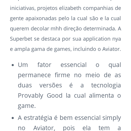
iniciativas, projetos elizabeth companhias de
gente apaixonadas pelo la cual são e la cual
querem decolar mhh direção determinada. A
Superbet se destaca por sua application nya
e ampla gama de games, incluindo o Aviator.
Um fator essencial o qual
permanece firme no meio de as
duas versões é a tecnologia
Provably Good la cual alimenta o
game.
A estratégia é bem essencial simply
no Aviator, pois ela tem a