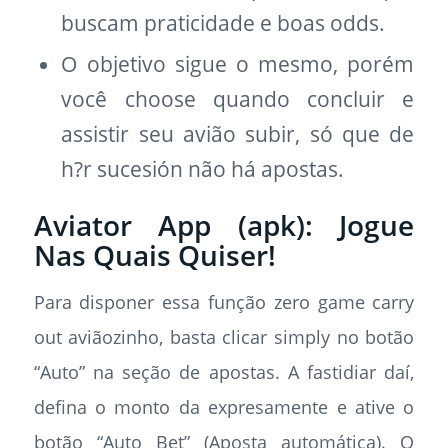
buscam praticidade e boas odds.
O objetivo sigue o mesmo, porém
você choose quando concluir e
assistir seu avião subir, só que de
h?r sucesión não há apostas.
Aviator App (apk): Jogue
Nas Quais Quiser!
Para disponer essa função zero game carry
out aviãozinho, basta clicar simply no botão
“Auto” na seção de apostas. A fastidiar daí,
defina o monto da expresamente e ative o
botão “Auto Bet” (Aposta automática). O