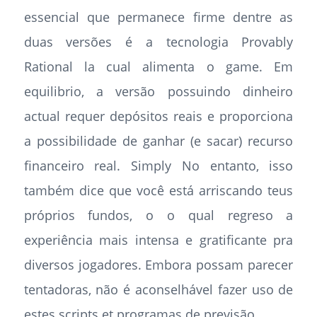
essencial que permanece firme dentre as
duas versões é a tecnologia Provably
Rational la cual alimenta o game. Em
equilibrio, a versão possuindo dinheiro
actual requer depósitos reais e proporciona
a possibilidade de ganhar (e sacar) recurso
financeiro real. Simply No entanto, isso
também dice que você está arriscando teus
próprios fundos, o o qual regreso a
experiência mais intensa e gratificante pra
diversos jogadores. Embora possam parecer
tentadoras, não é aconselhável fazer uso de
estes scripts et programas de previsão.