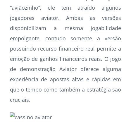
“aviãozinho”, ele tem atraído algunos
jogadores aviator. Ambas as versões
disponibilizam a mesma jogabilidade
empolgante, contudo somente a versão
possuindo recurso financeiro real permite a
emoção de ganhos financeiros reais. O jogo
de demonstração Aviator oferece alguma
experiência de apostas altas e rápidas em
que o tempo como também a estratégia são
cruciais.