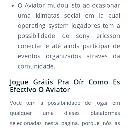
O Aviator mudou isto ao ocasionar
uma klimatas social em la cual
operating system jogadores tem a
possibilidade de sony ericsson
conectar e até ainda participar de
eventos organizados através da
comunidade.
Jogue Grátis Pra Oír Como Es
Efectivo O Aviator
Você tem a possibilidade de jogar em
qualquer uma dieses plataformas
selecionadas nesta página, porque nós as