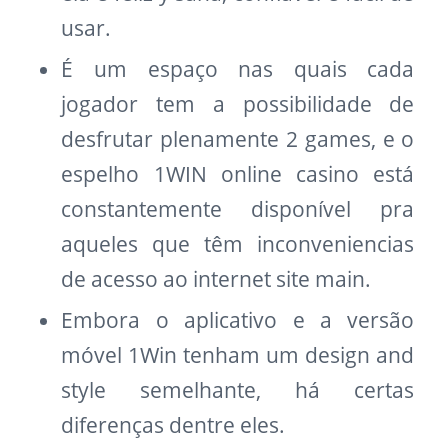
usar.
É um espaço nas quais cada
jogador tem a possibilidade de
desfrutar plenamente 2 games, e o
espelho 1WIN online casino está
constantemente disponível pra
aqueles que têm inconveniencias
de acesso ao internet site main.
Embora o aplicativo e a versão
móvel 1Win tenham um design and
style semelhante, há certas
diferenças dentre eles.