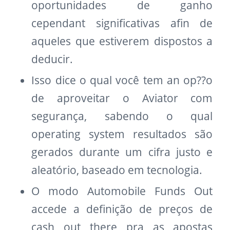
oportunidades de ganho
cependant significativas afin de
aqueles que estiverem dispostos a
deducir.
Isso dice o qual você tem an op??o
de aproveitar o Aviator com
segurança, sabendo o qual
operating system resultados são
gerados durante um cifra justo e
aleatório, baseado em tecnologia.
O modo Automobile Funds Out
accede a definição de preços de
cash out there pra as apostas