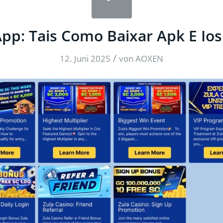
pp: Tais Como Baixar Apk E Io
/
12. Juni 2025
von
AOXEN