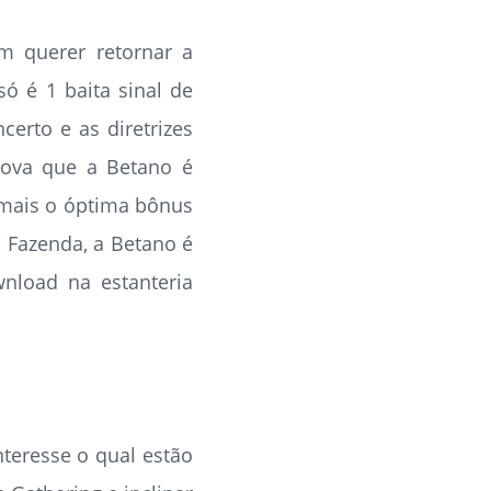
m querer retornar a
ó é 1 baita sinal de
certo e as diretrizes
rova que a Betano é
 mais o óptima bônus
l Fazenda, a Betano é
wnload na estanteria
nteresse o qual estão