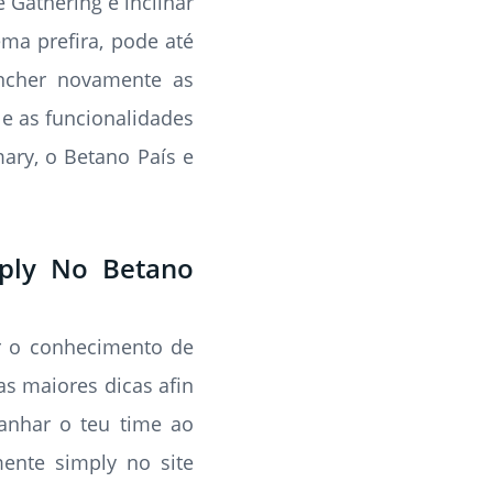
 Gathering e inclinar
ma prefira, pode até
encher novamente as
 e as funcionalidades
ary, o Betano País e
mply No Betano
er o conhecimento de
s maiores dicas afin
panhar o teu time ao
ente simply no site