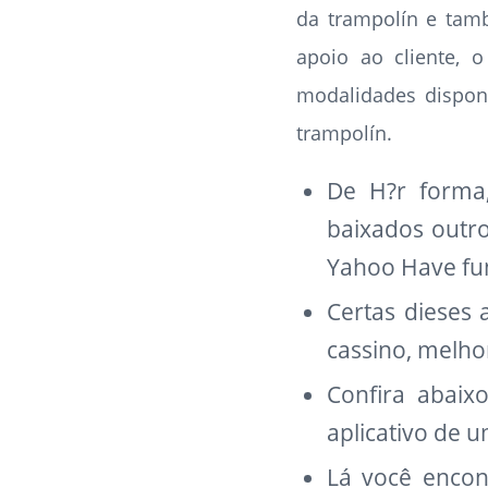
da trampolín e ta
apoio ao cliente, 
modalidades disponí
trampolín.
De H?r forma,
baixados outr
Yahoo Have fu
Certas dieses 
cassino, melho
Confira abaix
aplicativo de 
Lá você encon