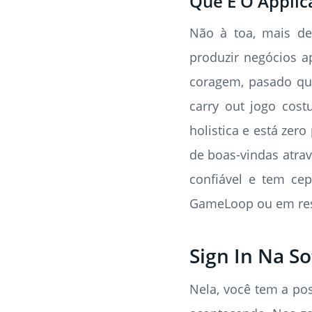
Que É O Applic
Não à toa, mais de
produzir negócios a
coragem, pasado que 
carry out jogo cos
holistica e está ze
de boas-vindas atrav
confiável e tem cep
GameLoop ou em res
Sign In Na S
Nela, você tem a pos