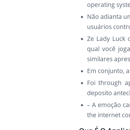
operating syst
Não adianta um
usuários cont
Ze Lady Luck o
qual você jog
similares apr
Em conjunto, a
Foi through a
deposito antec
– A emoção car
the internet c