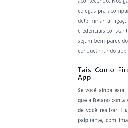
acontecendo. Nos gam
colegas pra acompan
determinar a ligaç
credenciais constant
sejam bem parecidos
conduct mundo appli
Tais Como Fin
App
Se você ainda está 
que a Betano conta 
de você realizar 1 
palpitante, com im