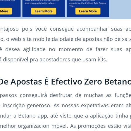
ntajoso pois você consegue acompanhar suas 
to, o web site mobile da odaie de apostas não deixa zi
cê desea agilidade no momento de fazer suas ap
á disponível pra apostadores que usam iOs.
e Apostas É Efectivo Zero Betan
assos conseguirá desfrutar de muchas as funçõe
 inscrição generoso. As nossas expetativas eram 
dar a Betano app, até visto que a aplicação tinh
elhor organizacion móvel. As promoções estão vis