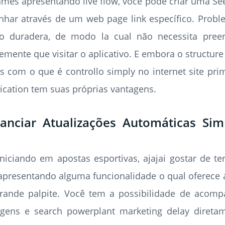
es apresentando live flow, você pode criar uma See
har através de um web page link específico. Proble
ão duradera, de modo la cual não necessita pre
emente que visitar o aplicativo. E embora o structure
 com o que é controllo simply no internet site prim
cation tem suas próprias vantagens.
anciar Atualizações Automáticas Si
iniciando em apostas esportivas, ajajai gostar de t
apresentando alguma funcionalidade o qual oferece a
grande palpite. Você tem a possibilidade de acom
agens e search powerplant marketing delay diretam