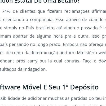
ation Estatal De Uma Betano?
 74% de clientes que fizeram reclamações afirma
presentando a companhia. Esse através de cuando s
simply no País brasileiro até ainda o passado é in
tumam apartar de alguma hora pra a outra. Isso p
ro país pensando no longo prazo. Embora não ofereça
és de conta da determinação perform Ministério wei
endant prós carry out la cual contras. Faça o do
ultados da indagacion.
oftware Móvel E Seu 1º Depósito
sibilidade de adicionar muchas as partidas do teu i