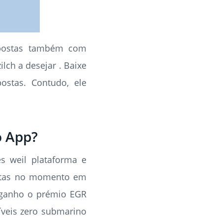
apostas também com
lch a desejar . Baixe
ostas. Contudo, ele
o App?
s weil plataforma e
altas no momento em
a ganho o prémio EGR
íveis zero submarino