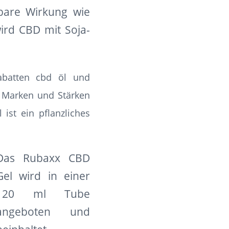
bare Wirkung wie
ird CBD mit Soja-
abatten
cbd öl
und
 Marken und Stärken
 ist ein pflanzliches
Das Rubaxx CBD
Gel wird in einer
120 ml Tube
angeboten und