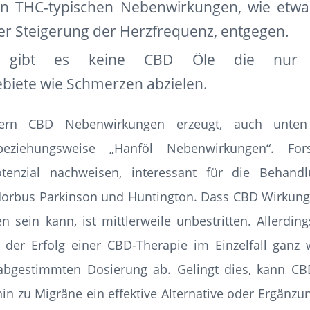
en THC-typischen Nebenwirkungen, wie etwa
r Steigerung der Herzfrequenz, entgegen.
ch gibt es keine CBD Öle die nur a
iete wie Schmerzen abzielen.
fern CBD Nebenwirkungen erzeugt, auch unten 
beziehungsweise „Hanföl Nebenwirkungen“. For
otenzial nachweisen, interessant für die Behand
 Morbus Parkinson und Huntington. Dass CBD Wirkung
 sein kann, ist mittlerweile unbestritten. Allerdi
er Erfolg einer CBD-Therapie im Einzelfall ganz 
 abgestimmten Dosierung ab. Gelingt dies, kann C
in zu Migräne ein effektive Alternative oder Ergän