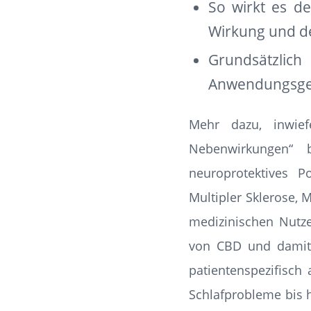
So wirkt es d
Wirkung und de
Grundsätzli
Anwendungsgeb
Mehr dazu, inwie
Nebenwirkungen“ 
neuroprotektives P
Multipler Sklerose,
medizinischen Nutzen
von CBD und damit d
patientenspezifisch
Schlafprobleme bis h