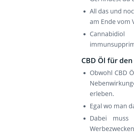
All das und noc
am Ende vom V
Cannabidiol
immunsupprimie
CBD Öl für de
Obwohl CBD Öl
Nebenwirkunge
erleben.
Egal wo man das
Dabei muss 
Werbezwecken d