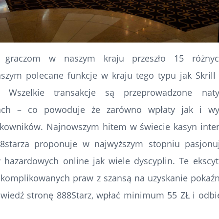
ł graczom w naszym kraju przeszło 15 różnyc
zym polecane funkcje w kraju tego typu jak Skrill 
. Wszelkie transakcje są przeprowadzone nat
ach – co powoduje że zarówno wpłaty jak i wy
tkowników. Najnowszym hitem w świecie kasyn inte
88starza proponuje w najwyższym stopniu pasjonuj
w hazardowych online
jak wiele dyscyplin
. Te ekscy
skomplikowanych praw z szansą na uzyskanie pokaź
wiedź stronę 888Starz, wpłać minimum 55 ZŁ i odbi