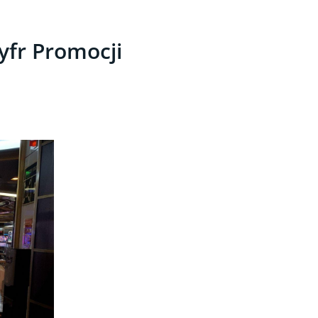
yfr Promocji