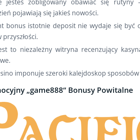
e jesteś zobligowany obawiać się rutyny –
ień pojawiają się jakieś nowości.
bonus istotnie deposit nie wydaje się być 
w przyszłości.
jest to niezależny witryna recenzujący kasyn
we.
ino imponuje szeroki kalejdoskop sposobów 
mocyjny „game888“ Bonusy Powitalne