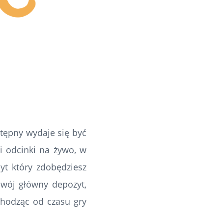
tępny wydaje się być
i odcinki na żywo, w
yt który zdobędziesz
wój główny depozyt,
chodząc od czasu gry