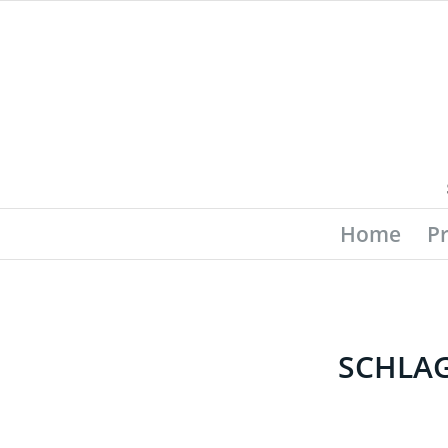
Home
P
SCHLA