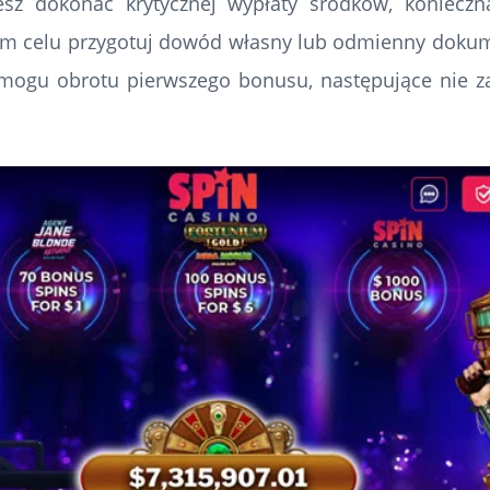
sz dokonać krytycznej wypłaty środków, konieczna
m celu przygotuj dowód własny lub odmienny dokum
wymogu obrotu pierwszego bonusu, następujące nie 