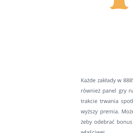
Każde zakłady w 888
również panel gry n
trakcie trwania spo
wyższy premia. Moż
żeby odebrać bonus 
właściwej.