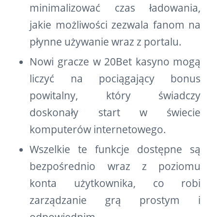
minimalizować czas ładowania,
jakie możliwości zezwala fanom na
płynne używanie wraz z portalu.
Nowi gracze w 20Bet kasyno mogą
liczyć na pociągający bonus
powitalny, który świadczy
doskonały start w świecie
komputerów internetowego.
Wszelkie te funkcje dostępne są
bezpośrednio wraz z poziomu
konta użytkownika, co robi
zarządzanie grą prostym i