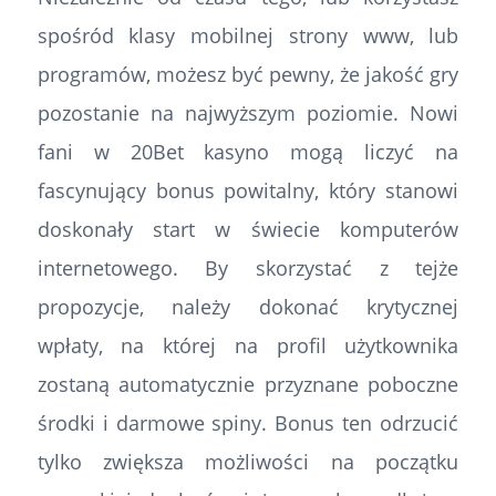
spośród klasy mobilnej strony www, lub
programów, możesz być pewny, że jakość gry
pozostanie na najwyższym poziomie. Nowi
fani w 20Bet kasyno mogą liczyć na
fascynujący bonus powitalny, który stanowi
doskonały start w świecie komputerów
internetowego. By skorzystać z tejże
propozycje, należy dokonać krytycznej
wpłaty, na której na profil użytkownika
zostaną automatycznie przyznane poboczne
środki i darmowe spiny. Bonus ten odrzucić
tylko zwiększa możliwości na początku