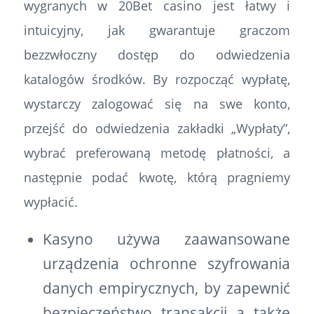
wygranych w 20Bet casino jest łatwy i
intuicyjny, jak gwarantuje graczom
bezzwłoczny dostęp do odwiedzenia
katalogów środków. By rozpocząć wypłatę,
wystarczy zalogować się na swe konto,
przejść do odwiedzenia zakładki „Wypłaty”,
wybrać preferowaną metodę płatności, a
następnie podać kwotę, którą pragniemy
wypłacić.
Kasyno używa zaawansowane
urządzenia ochronne szyfrowania
danych empirycznych, by zapewnić
bezpieczeństwo transakcji a także