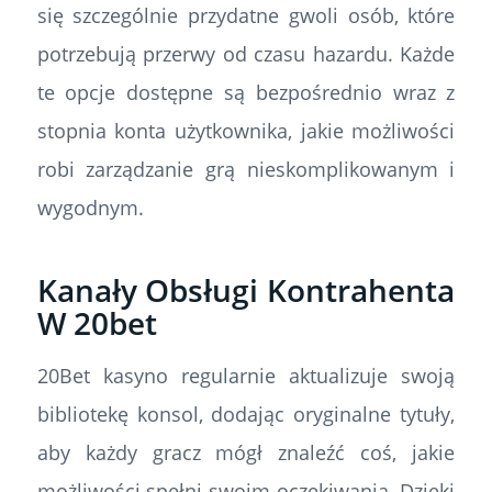
się szczególnie przydatne gwoli osób, które
potrzebują przerwy od czasu hazardu. Każde
te opcje dostępne są bezpośrednio wraz z
stopnia konta użytkownika, jakie możliwości
robi zarządzanie grą nieskomplikowanym i
wygodnym.
Kanały Obsługi Kontrahenta
W 20bet
20Bet kasyno regularnie aktualizuje swoją
bibliotekę konsol, dodając oryginalne tytuły,
aby każdy gracz mógł znaleźć coś, jakie
możliwości spełni swoim oczekiwania. Dzięki