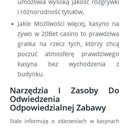
umożliwia wysoką jakość rozgrywki
i różnorodność tytułów.
Jakie Możliwości więcej, kasyno na
żywo w 20Bet casino to prawdziwa
gratka na rzecz tych, którzy chcą
poczuć atmosferę prawdziwego
kasyna bez wychodzenia z
budynku.
Narzędzia I Zasoby Do
Odwiedzenia
Odpowiedzialnej Zabawy
Stale informuję o zdarzeniach w kasynach