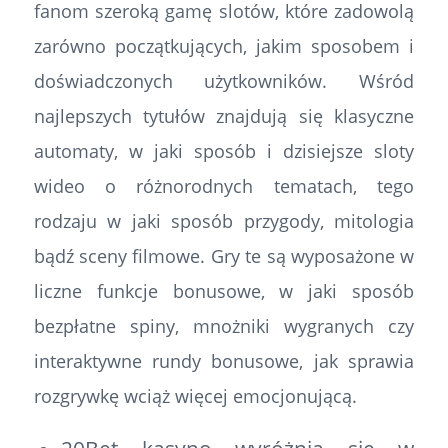
fanom szeroką gamę slotów, które zadowolą
zarówno początkujących, jakim sposobem i
doświadczonych użytkowników. Wśród
najlepszych tytułów znajdują się klasyczne
automaty, w jaki sposób i dzisiejsze sloty
wideo o różnorodnych tematach, tego
rodzaju w jaki sposób przygody, mitologia
bądź sceny filmowe. Gry te są wyposażone w
liczne funkcje bonusowe, w jaki sposób
bezpłatne spiny, mnożniki wygranych czy
interaktywne rundy bonusowe, jak sprawia
rozgrywkę wciąż więcej emocjonującą.