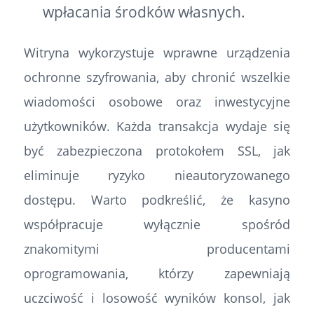
wpłacania środków własnych.
Witryna wykorzystuje wprawne urządzenia
ochronne szyfrowania, aby chronić wszelkie
wiadomości osobowe oraz inwestycyjne
użytkowników. Każda transakcja wydaje się
być zabezpieczona protokołem SSL, jak
eliminuje ryzyko nieautoryzowanego
dostępu. Warto podkreślić, że kasyno
współpracuje wyłącznie spośród
znakomitymi producentami
oprogramowania, którzy zapewniają
uczciwość i losowość wyników konsol, jak