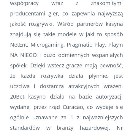
współpracy wraz z znakomitymi
producentami gier, co zapewnia najwyższą
jakość rozgrywki. Wśród partnerów kasyna
znajdują się takie modele w jaki to sposób
NetEnt, Microgaming, Pragmatic Play, Play’n
NA NIEGO i dużo odmiennych wspaniałych
spółek. Dzięki wstecz gracze mają pewność,
że każda rozrywka działa płynnie, jest
uczciwa i dostarcza atrakcyjnych wrażeń.
20Bet kasyno działa na bazie autoryzacji
wydanej przez rząd Curacao, co wydaje się
ogólnie uznawane za 1 z najważniejszych
standardów w branży hazardowej. Nr