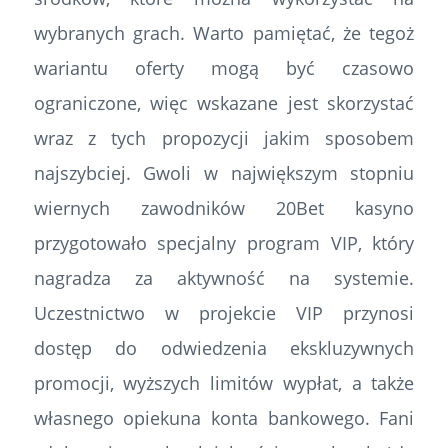
wybranych grach. Warto pamiętać, że tegoż
wariantu oferty mogą być czasowo
ograniczone, więc wskazane jest skorzystać
wraz z tych propozycji jakim sposobem
najszybciej. Gwoli w największym stopniu
wiernych zawodników 20Bet kasyno
przygotowało specjalny program VIP, który
nagradza za aktywność na systemie.
Uczestnictwo w projekcie VIP przynosi
dostęp do odwiedzenia ekskluzywnych
promocji, wyższych limitów wypłat, a także
własnego opiekuna konta bankowego. Fani