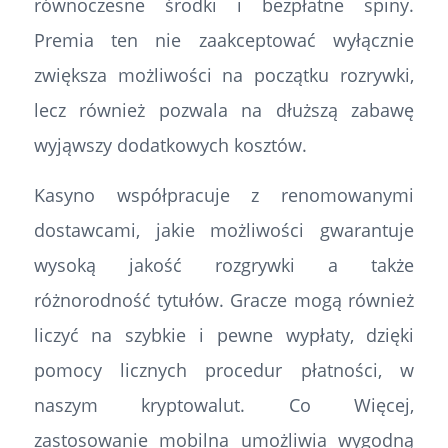
równoczesne środki i bezpłatne spiny.
Premia ten nie zaakceptować wyłącznie
zwiększa możliwości na początku rozrywki,
lecz również pozwala na dłuższą zabawę
wyjąwszy dodatkowych kosztów.
Kasyno współpracuje z renomowanymi
dostawcami, jakie możliwości gwarantuje
wysoką jakość rozgrywki a także
różnorodność tytułów. Gracze mogą również
liczyć na szybkie i pewne wypłaty, dzięki
pomocy licznych procedur płatności, w
naszym kryptowalut. Co Więcej,
zastosowanie mobilna umożliwia wygodną