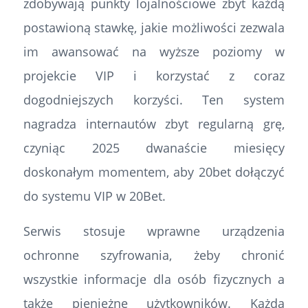
zdobywają punkty lojalnościowe zbyt każdą
postawioną stawkę, jakie możliwości zezwala
im awansować na wyższe poziomy w
projekcie VIP i korzystać z coraz
dogodniejszych korzyści. Ten system
nagradza internautów zbyt regularną grę,
czyniąc 2025 dwanaście miesięcy
doskonałym momentem, aby
20bet
dołączyć
do systemu VIP w 20Bet.
Serwis stosuje wprawne urządzenia
ochronne szyfrowania, żeby chronić
wszystkie informacje dla osób fizycznych a
także pieniężne użytkowników. Każda