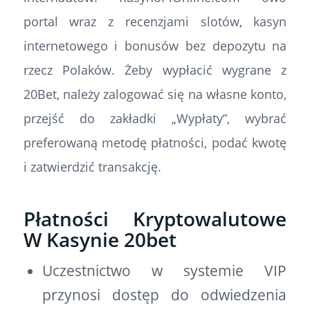
portal wraz z recenzjami slotów, kasyn
internetowego i bonusów bez depozytu na
rzecz Polaków. Żeby wypłacić wygrane z
20Bet, należy zalogować się na własne konto,
przejść do zakładki „Wypłaty”, wybrać
preferowaną metodę płatności, podać kwotę
i zatwierdzić transakcję.
Płatności Kryptowalutowe
W Kasynie 20bet
Uczestnictwo w systemie VIP
przynosi dostęp do odwiedzenia