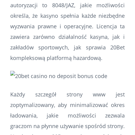
autoryzacji to 8048/JAZ, jakie możliwości
określa, że kasyno spełnia każde niezbędne
wyzwania prawne i operacyjne. Licencja ta
zawiera zarówno działalność kasyna, jak i
zakładów sportowych, jak sprawia 20Bet
kompleksową platformą hazardową.
Każdy szczegół strony www jest
zoptymalizowany, aby minimalizować okres
ładowania, jakie możliwości zezwala
graczom na płynne używanie spośród strony.