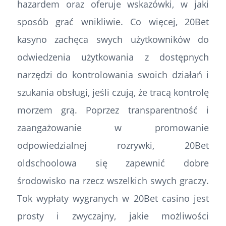
hazardem oraz oferuje wskazówki, w jaki
sposób grać wnikliwie. Co więcej, 20Bet
kasyno zachęca swych użytkowników do
odwiedzenia użytkowania z dostępnych
narzędzi do kontrolowania swoich działań i
szukania obsługi, jeśli czują, że tracą kontrolę
morzem grą. Poprzez transparentność i
zaangażowanie w promowanie
odpowiedzialnej rozrywki, 20Bet
oldschoolowa się zapewnić dobre
środowisko na rzecz wszelkich swych graczy.
Tok wypłaty wygranych w 20Bet casino jest
prosty i zwyczajny, jakie możliwości