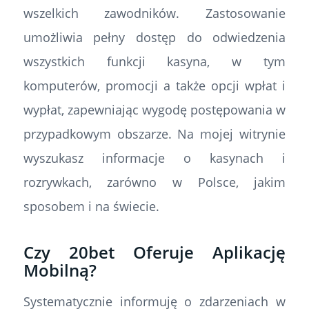
wszelkich zawodników. Zastosowanie
umożliwia pełny dostęp do odwiedzenia
wszystkich funkcji kasyna, w tym
komputerów, promocji a także opcji wpłat i
wypłat, zapewniając wygodę postępowania w
przypadkowym obszarze. Na mojej witrynie
wyszukasz informacje o kasynach i
rozrywkach, zarówno w Polsce, jakim
sposobem i na świecie.
Czy 20bet Oferuje Aplikację
Mobilną?
Systematycznie informuję o zdarzeniach w