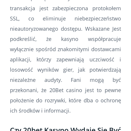
transakcja jest zabezpieczona protokołem
SSL, co eliminuje niebezpieczeństwo
nieautoryzowanego dostępu. Wskazane Jest
podkreślić, że kasyno współpracuje
wyłącznie spośród znakomitymi dostawcami
aplikacji, którzy zapewniają uczciwość i
losowość wyników gier, jak potwierdzają
niezależne audyty. Fani mogą być
przekonani, że 20Bet casino jest to pewne
położenie do rozrywki, które dba o ochronę
ich środków i informacji.
Czy 20bet Kasyno Wydaje Się Być