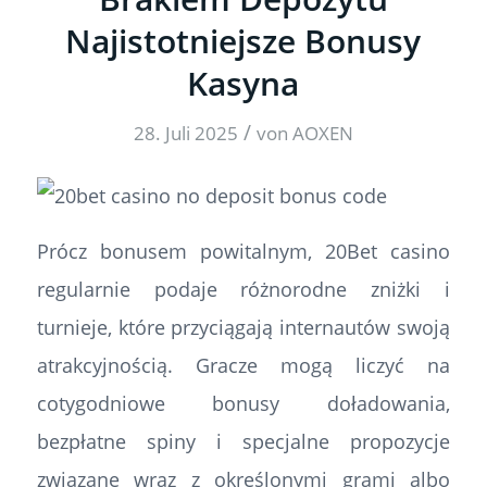
Najistotniejsze Bonusy
Kasyna
/
28. Juli 2025
von
AOXEN
Prócz bonusem powitalnym, 20Bet casino
regularnie podaje różnorodne zniżki i
turnieje, które przyciągają internautów swoją
atrakcyjnością. Gracze mogą liczyć na
cotygodniowe bonusy doładowania,
bezpłatne spiny i specjalne propozycje
związane wraz z określonymi grami albo