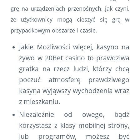
grę na urządzeniach przenośnych, jak czyni,
że użytkownicy mogą cieszyć się grą w
przypadkowym obszarze i czasie.
Jakie Możliwości więcej, kasyno na
żywo w 20Bet casino to prawdziwa
gratka na rzecz ludzi, którzy chcą
poczuć atmosferę prawdziwego
kasyna wyjąwszy wychodzenia wraz
z mieszkaniu.
Niezależnie od owego, bądź
korzystasz z klasy mobilnej strony,
lub programów, możesz być