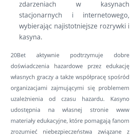
zdarzeniach w kasynach
stacjonarnych i internetowego,
wybierając najistotniejsze rozrywki i
kasyna.
20Bet aktywnie podtrzymuje dobre
doświadczenia hazardowe przez edukację
własnych graczy a także współpracę spośród
organizacjami zajmującymi się problemem
uzależnienia od czasu hazardu. Kasyno
udostępnia na własnej stronie www
materiały edukacyjne, które pomagają fanom
zrozumieć niebezpieczeństwa związane z