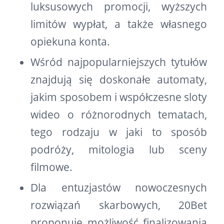
luksusowych promocji, wyższych
limitów wypłat, a także własnego
opiekuna konta.
Wśród najpopularniejszych tytułów
znajdują się doskonałe automaty,
jakim sposobem i współczesne sloty
wideo o różnorodnych tematach,
tego rodzaju w jaki to sposób
podróży, mitologia lub sceny
filmowe.
Dla entuzjastów nowoczesnych
rozwiązań skarbowych, 20Bet
proponuje możliwość finalizowania