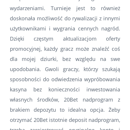
wydarzeniami. Turnieje jest to również
doskonała możliwość do rywalizacji z innymi
użytkownikami i wygrania cennych nagród.
Dzięki częstym aktualizacjom oferty
promocyjnej, każdy gracz może znaleźć coś
dla mojej dziurki, bez względu na swe
upodobania. Gwoli graczy, którzy szukają
sposobności do odwiedzenia wypróbowania
kasyna bez konieczności inwestowania
własnych środków, 20Bet nadprogram z
brakiem depozytu to idealna opcja. Żeby
otrzymać 20Bet istotnie deposit nadprogram,
trzeba zarejestrować oryginalne konto i