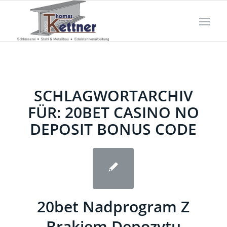
SCHLAGWORTARCHIV
FÜR:
20BET CASINO NO
DEPOSIT BONUS CODE
20bet Nadprogram Z
Brakiem Depozytu