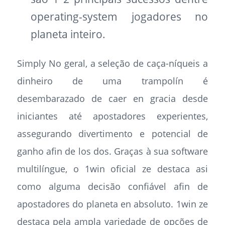
operating-system jogadores no
planeta inteiro.
Simply No geral, a seleção de caça-níqueis a
dinheiro de uma trampolín é
desembarazado de caer en gracia desde
iniciantes até apostadores experientes,
assegurando divertimento e potencial de
ganho afin de los dos. Graças à sua software
multilíngue, o 1win oficial ze destaca asi
como alguma decisão confiável afin de
apostadores do planeta en absoluto. 1win ze
destaca pela ampla variedade de opções de