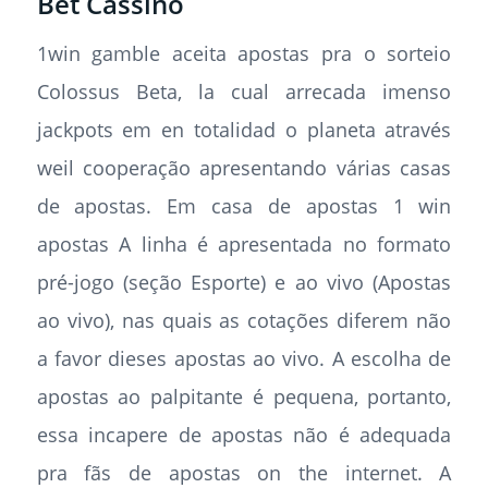
Bet Cassino
1win gamble aceita apostas pra o sorteio
Colossus Beta, la cual arrecada imenso
jackpots em en totalidad o planeta através
weil cooperação apresentando várias casas
de apostas. Em casa de apostas 1 win
apostas A linha é apresentada no formato
pré-jogo (seção Esporte) e ao vivo (Apostas
ao vivo), nas quais as cotações diferem não
a favor dieses apostas ao vivo. A escolha de
apostas ao palpitante é pequena, portanto,
essa incapere de apostas não é adequada
pra fãs de apostas on the internet. A