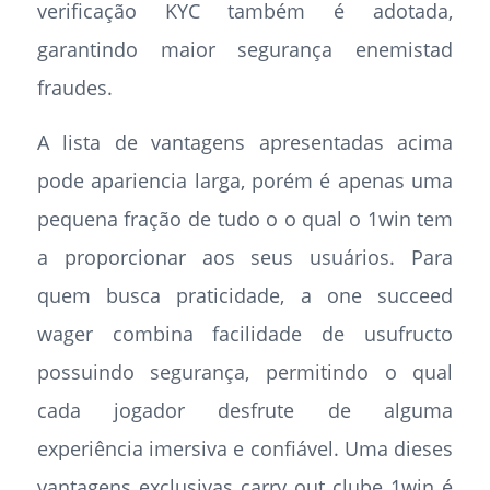
verificação KYC também é adotada,
garantindo maior segurança enemistad
fraudes.
A lista de vantagens apresentadas acima
pode apariencia larga, porém é apenas uma
pequena fração de tudo o o qual o 1win tem
a proporcionar aos seus usuários. Para
quem busca praticidade, a one succeed
wager combina facilidade de usufructo
possuindo segurança, permitindo o qual
cada jogador desfrute de alguma
experiência imersiva e confiável. Uma dieses
vantagens exclusivas carry out clube 1win é