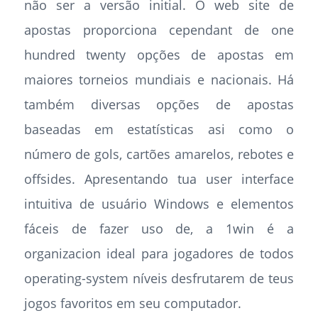
não ser a versão initial. O web site de
apostas proporciona cependant de one
hundred twenty opções de apostas em
maiores torneios mundiais e nacionais. Há
também diversas opções de apostas
baseadas em estatísticas asi como o
número de gols, cartões amarelos, rebotes e
offsides. Apresentando tua user interface
intuitiva de usuário Windows e elementos
fáceis de fazer uso de, a 1win é a
organizacion ideal para jogadores de todos
operating-system níveis desfrutarem de teus
jogos favoritos em seu computador.