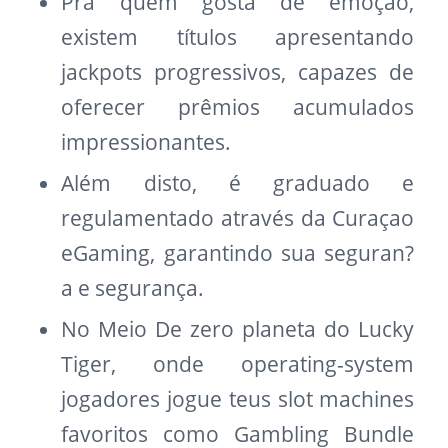
Pra quem gosta de emoção,
existem títulos apresentando
jackpots progressivos, capazes de
oferecer prêmios acumulados
impressionantes.
Além disto, é graduado e
regulamentado através da Curaçao
eGaming, garantindo sua seguran?
a e segurança.
No Meio De zero planeta do Lucky
Tiger, onde operating-system
jogadores jogue teus slot machines
favoritos como Gambling Bundle