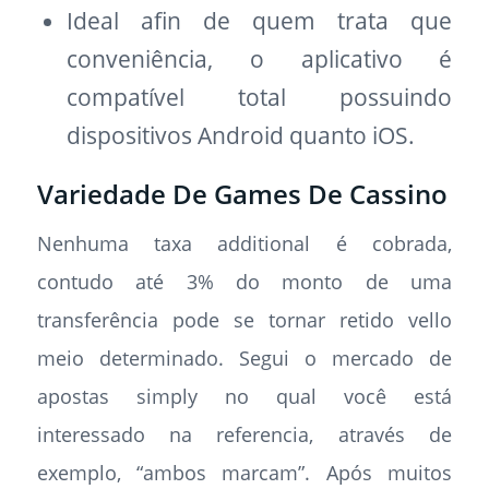
Ideal afin de quem trata que
conveniência, o aplicativo é
compatível total possuindo
dispositivos Android quanto iOS.
Variedade De Games De Cassino
Nenhuma taxa additional é cobrada,
contudo até 3% do monto de uma
transferência pode se tornar retido vello
meio determinado. Segui o mercado de
apostas simply no qual você está
interessado na referencia, através de
exemplo, “ambos marcam”. Após muitos