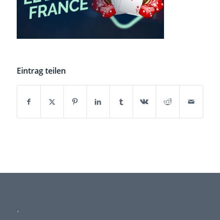
Eintrag teilen
.