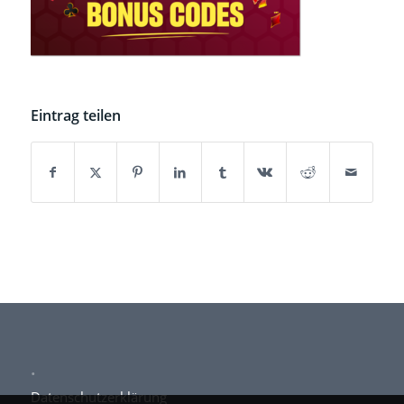
Eintrag teilen
.
Datenschutzerklärung