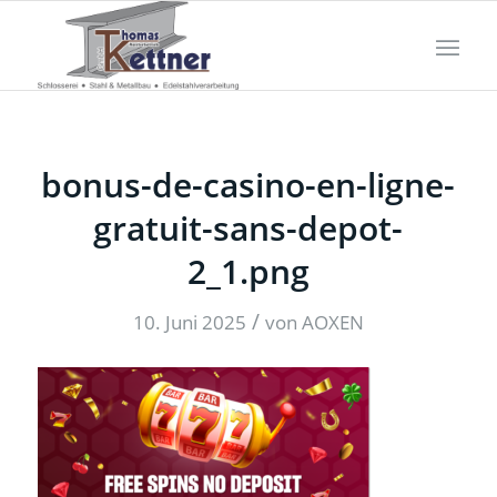
bonus-de-casino-en-ligne-
gratuit-sans-depot-
2_1.png
/
10. Juni 2025
von
AOXEN