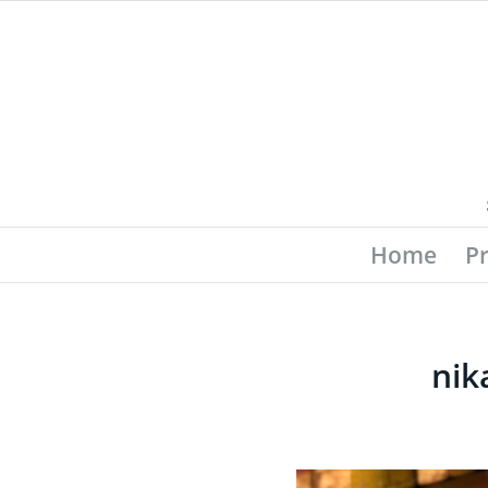
Home
P
nik