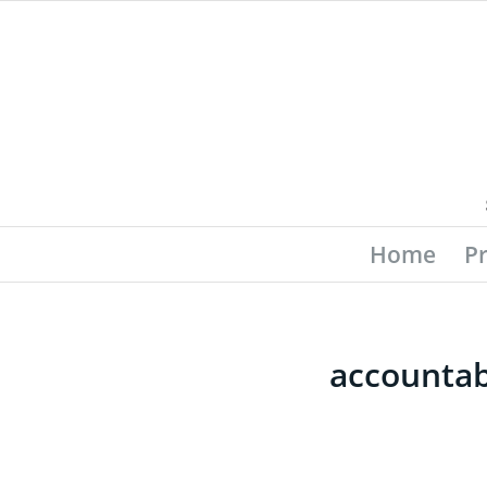
Home
P
accountab