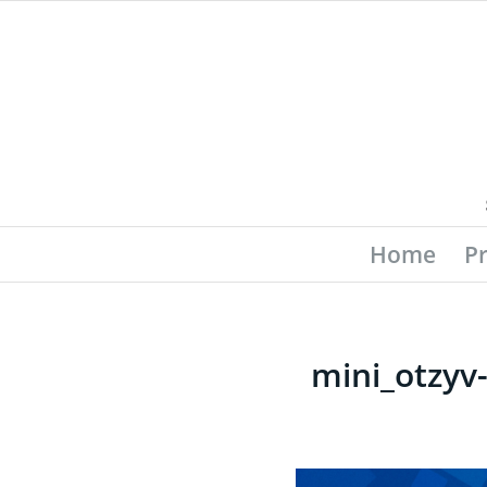
Home
P
mini_otzyv