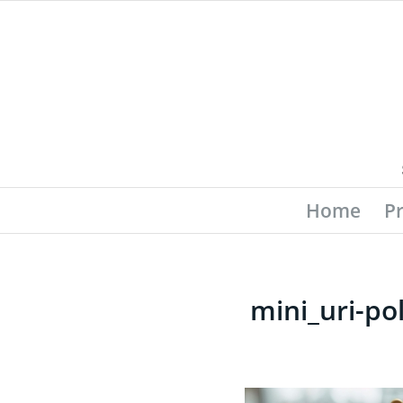
Home
P
mini_uri-po