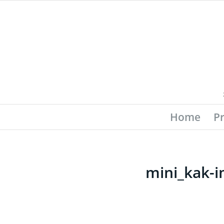
Home
P
mini_kak-i