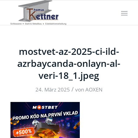
mostvet-az-2025-ci-ild-
azrbaycanda-onlayn-al-
veri-18_1.jpeg
/
24. März 2025
von
AOXEN