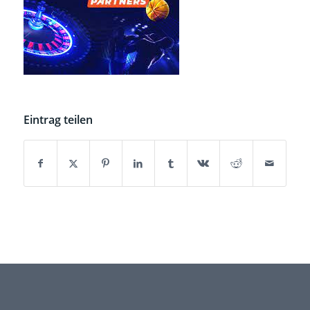
Eintrag teilen