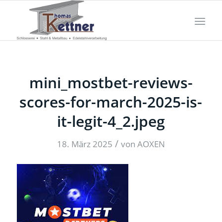
mini_mostbet-reviews-
scores-for-march-2025-is-
it-legit-4_2.jpeg
/
18. März 2025
von
AOXEN