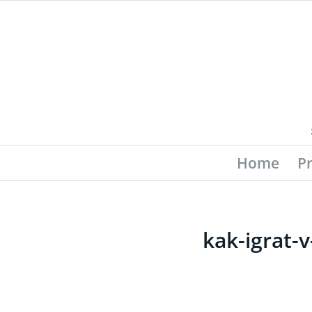
Home
P
kak-igrat-