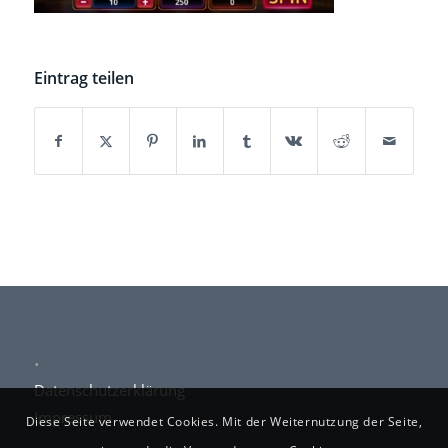
Eintrag teilen
.
Datenschutzerklärung
Impressum
Diese Seite verwendet Cookies. Mit der Weiternutzung der Seite,